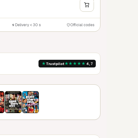
Y
Delivery < 30 s
Official codes
★
★
★
★
★
★
Trustpilot
4,7
8 240 CR
9 156 CR