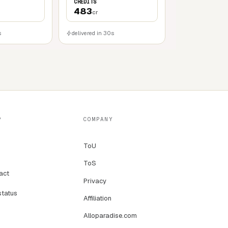
CREDITS
483
cr
s
delivered in 30s
P
COMPANY
ToU
ToS
act
Privacy
status
Affiliation
Alloparadise.com