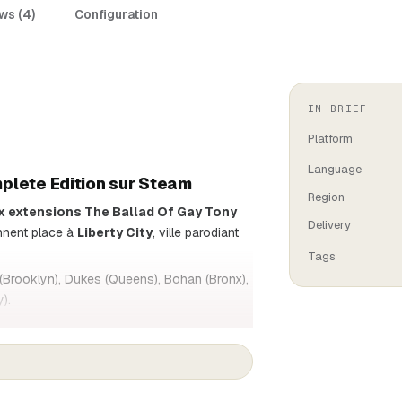
ws (4)
Configuration
IN BRIEF
Platform
Language
plete Edition sur Steam
Region
ux extensions The Ballad Of Gay Tony
Delivery
nnent place à
Liberty City
, ville parodiant
Tags
 (Brooklyn), Dukes (Queens), Bohan (Bronx),
).
de trois personnages dont les destins se