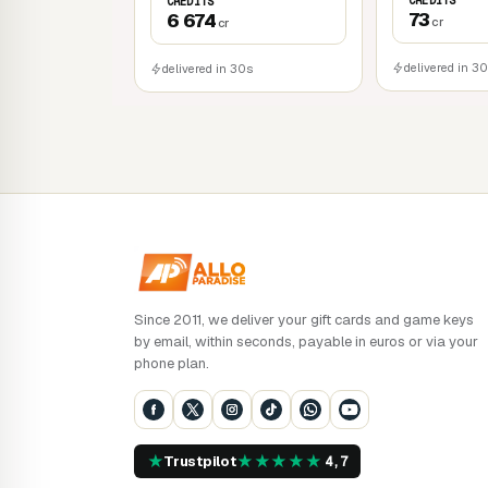
CREDITS
Base Jump pour les amateurs de sensation
CREDITS
73
6 674
cr
cr
Jeux à boire
Jeu de rythme : enflammez la piste de dan
delivered in 3
delivered in 30s
Since 2011, we deliver your gift cards and game keys
by email, within seconds, payable in euros or via your
phone plan.
★
★
★
★
★
★
Trustpilot
4,7