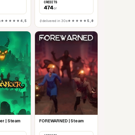
CREDITS
474
cr
s
★★★★★
4,5
delivered in 30s
★★★★★
5,0
PC
er | Steam
FOREWARNED | Steam