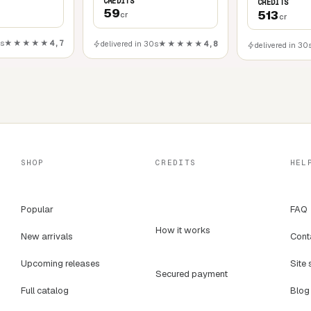
s fortes
CREDITS
CREDITS
59
513
cr
cr
se
0s
★★★★★
4,7
delivered in 30s
★★★★★
4,8
delivered in 30
SHOP
CREDITS
HEL
Popular
FAQ
How it works
New arrivals
Cont
Upcoming releases
Site 
Secured payment
Full catalog
Blog