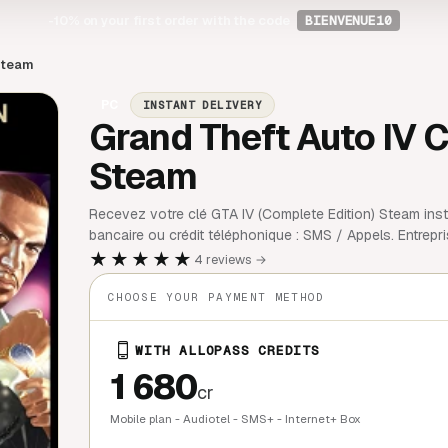
-10%
on your first order with the code
BIENVENUE10
Steam
PC
INSTANT DELIVERY
Grand Theft Auto IV C
Steam
Recevez votre clé GTA IV (Complete Edition) Steam inst
bancaire ou crédit téléphonique : SMS / Appels. Entrepri
★★★★★
4 reviews →
CHOOSE YOUR PAYMENT METHOD
WITH ALLOPASS CREDITS
1 680
cr
Mobile plan - Audiotel - SMS+ - Internet+ Box