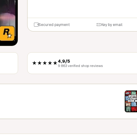
QUICK BU
Secured payment
Key by email
4,9/5
★★★★★
9 863 verified shop reviews