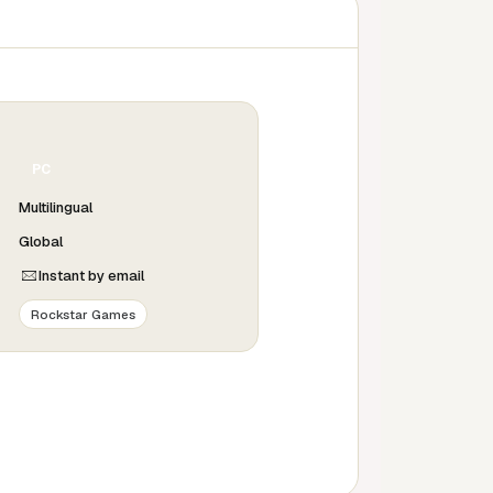
PC
Multilingual
Global
Instant by email
Rockstar Games