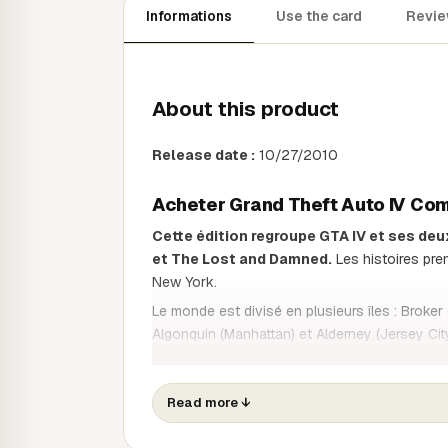
Informations
Use the card
Revie
About this product
Release date :
10/27/2010
Acheter Grand Theft Auto IV Com
Cette édition regroupe GTA IV et ses de
et The Lost and Damned.
Les histoires pre
New York.
Le monde est divisé en plusieurs îles : Broker
Algonquin (Manhattan) et Alderney (Jersey City
Le jeu et ses extensions racontent l'histoire 
croiseront.
Read more
↓
Grand Theft Auto IV