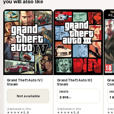
you will also
like
PC
PC
PC
Grand Theft Auto IV |
Grand Theft Auto III |
Gra
Steam
Steam
Com
Ste
CREDITS
CRE
Not available
3 919
1 
cr
delivered in 30s
delivered in 30s
del
★★★★★
5,0
★★★★★
5,0
★★