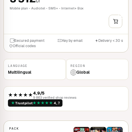
cr
Mobile plan - Audiotel - SMS+ - Internet+ Box
+
QUICK BUY
Secured payment
Key by email
Delivery < 30 s
Official codes
LANGUAGE
REGION
Multilingual
Global
4,9/5
★★★★★
9 863 verified shop reviews
★
★
★
★
★
★
Trustpilot
4,7
PACK