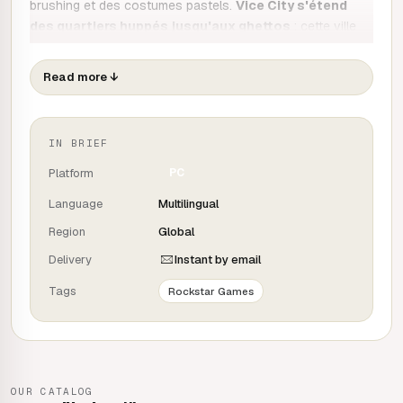
brushing et des costumes pastels.
Vice City s'étend
des quartiers huppés jusqu'aux ghettos
: cette ville
numérique est la plus vaste jamais créée. Un scénario
précis ainsi qu'une histoire non linéaire forment une
Read more
↓
combinaison qui, si vous la maîtrisez, vous fera parvenir
au sommet.
IN BRIEF
Platform
PC
Language
Multilingual
Region
Global
Delivery
Instant by email
Tags
Rockstar Games
OUR CATALOG