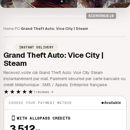
-10%
on your first order with the code
BIENVENUE10
Home
PC
Grand Theft Auto: Vice City | Steam
›
›
PC
INSTANT DELIVERY
Grand Theft Auto: Vice City |
Steam
Recevez votre clé Grand Theft Auto: Vice City Steam
instantanément par mail. Paiement sécurisé par carte bancaire ou
crédit téléphonique : SMS / Appels. Entreprise française.
★★★★★
1 reviews →
Available
CHOOSE YOUR PAYMENT METHOD
WITH ALLOPASS CREDITS
3 512