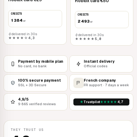
Roblox card €50
CREDITS
CREDITS
1 384
2 493
cr
cr
delivered in 30s
delivered in 30s
★★★★☆
4,3
★★★★★
5,0
Payment by mobile plan
Instant delivery
No card, no bank
Official codes
100% secure payment
French company
SSL + 3D Secure
FR support · 7 days a week
4,9/5
★
★
★
★
★
★
Trustpilot
4,7
9 865 verified reviews
THEY TRUST US