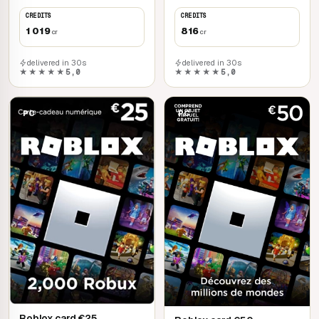
CREDITS
CREDITS
1 019
816
cr
cr
delivered in 30s
delivered in 30s
★★★★★
5,0
★★★★★
5,0
PC
PC
Roblox card €25