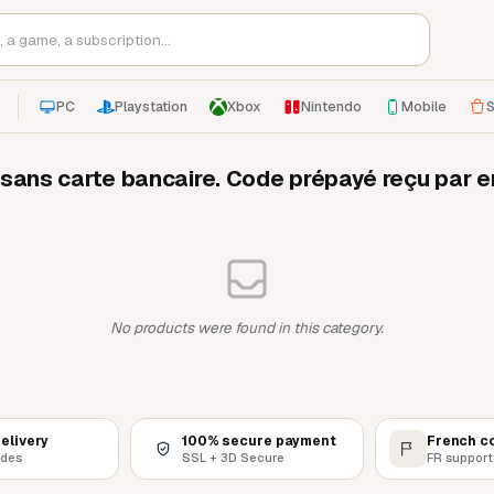
PC
Playstation
Xbox
Nintendo
Mobile
S
sans carte bancaire. Code prépayé reçu par e
No products were found in this category.
delivery
100% secure payment
French c
odes
SSL + 3D Secure
FR support