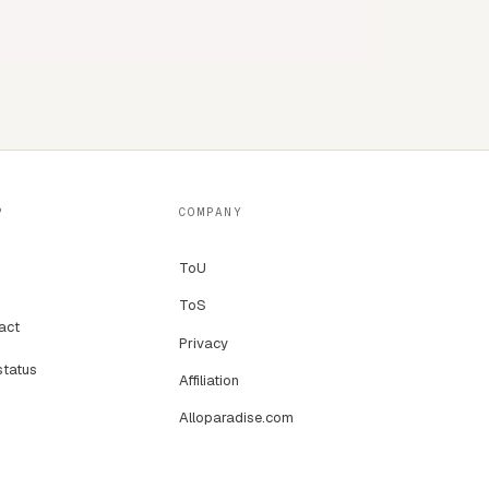
t Paysafecard.
ode est livré aussitôt par email, sans frais
P
COMPANY
code instantanément. Une façon simple et
ToU
ToS
act
à toute heure. Vous gardez la maîtrise de
Privacy
status
Affiliation
Alloparadise.com
glez par carte bancaire ou en crypto, et
re, 24h/24.