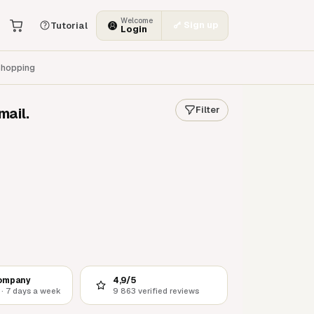
Welcome
Sign up
Tutorial
Login
hopping
Filter
mail.
ompany
4,9/5
 · 7 days a week
9 863 verified reviews