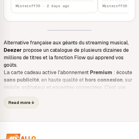
Misteroff36 · 2 days ago
Misteroff36 · 2 
Alternative française aux géants du streaming musical,
Deezer
propose un catalogue de plusieurs dizaines de
millions de titres et la fonction Flow qui apprend vos
goûts.
La carte cadeau active l'abonnement
Premium
: écoute
sans publicité
, en haute qualité et
hors connexion
, sur
mobile, ordinateur et enceintes connectées. C'est une
bonne idée cadeau pour un proche, et une manière
simple de s'abonner sans engagement reconduit
Read more
↓
tacitement.
Le code est
envoyé par e-mail après l'achat
et s'ajoute
depuis la page d'activation de votre compte Deezer.