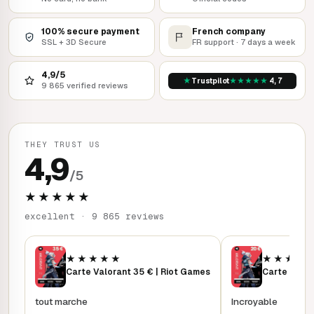
100% secure payment
French company
SSL + 3D Secure
FR support · 7 days a week
4,9/5
★
★
★
★
★
★
Trustpilot
4,7
9 865 verified reviews
THEY TRUST US
4,9
/5
★★★★★
excellent · 9 865 reviews
★★★★★
★★★★
Carte Valorant 35 € | Riot Games
tout marche
Incroyable