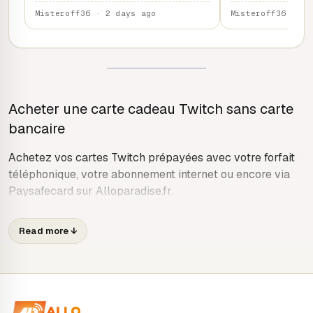
Misteroff36 · 2 days ago
Misteroff36 · 2 
Acheter une carte cadeau Twitch sans carte
bancaire
Achetez vos cartes Twitch prépayées avec votre forfait
téléphonique, votre abonnement internet ou encore via
Paysafecard sur Alloparadise.fr.
Qu’est-ce qu’une carte cadeau Twitch ?
Read more
↓
Les cartes Twitch permettent de recharger votre
portefeuille Twitch pour pouvoir ensuite soutenir vos
streamers préférés par des dons en bits, des
abonnements pour la communauté ou même pour vous.