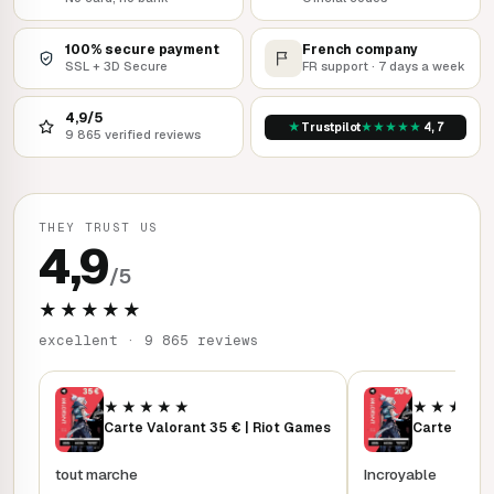
100% secure payment
French company
SSL + 3D Secure
FR support · 7 days a week
4,9/5
★
★
★
★
★
★
Trustpilot
4,7
9 865 verified reviews
THEY TRUST US
4,9
/5
★★★★★
excellent · 9 865 reviews
★★★★★
★★★★
Carte Valorant 35 € | Riot Games
tout marche
Incroyable