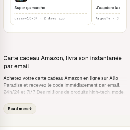
Super ça marche
J'aapdore la rapidi
Jessy-18-87 · 2 days ago
ArgosTy · 3 days
Carte cadeau Amazon, livraison instantanée
par email
Achetez votre carte cadeau Amazon en ligne sur Allo
Paradise et recevez le code immédiatement par email,
24h/24 et 7j/7. Des millions de produits high-tech, mode,
livres, jeux et plus : la carte cadeau Amazon laisse
choisir dans tout le catalogue Amazon.fr.
Read more
↓
Que peut-on acheter avec la carte cadeau
Amazon ?