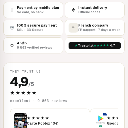
Payment by mobile plan
Instant delivery
No card, no bank
Official codes
100% secure payment
French company
SSL + 3D Secure
FR support · 7 days a week
4,9/5
★
★
★
★
★
★
Trustpilot
4,7
9 863 verified reviews
THEY TRUST US
4,9
/5
★★★★★
excellent · 9 863 reviews
★★★★★
★★★★
Carte Roblox 10€
Google Play