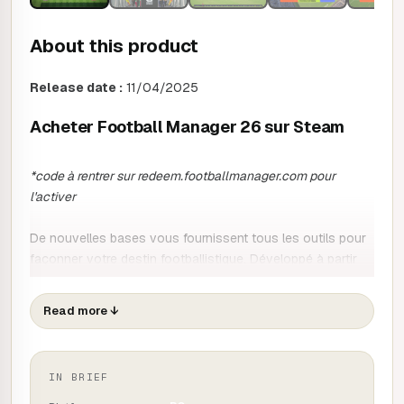
About this product
Release date :
11/04/2025
Acheter Football Manager 26 sur Steam
*code à rentrer sur redeem.footballmanager.com pour
l'activer
De nouvelles bases vous fournissent tous les outils pour
façonner votre destin footballistique. Développé à partir
du moteur Unity, FM26 est le digne héritier qui redéfinit et
fait évoluer la narration pour vous plonger au cœur du
Read more
↓
beau jeu.
Notre interface réinventée et une expérience jour de match
IN BRIEF
plus immersive vous rapprochent de l'action et se