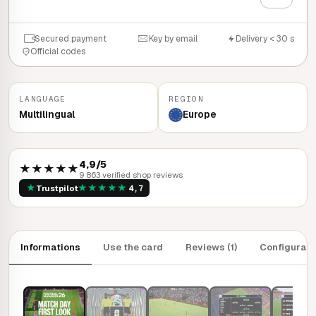
Secured payment
Key by email
Delivery < 30 s
Official codes
LANGUAGE
REGION
Multilingual
Europe
4,9/5
★★★★★
9 863 verified shop reviews
★
★
★
★
★
★
Trustpilot
4,7
Informations
Use the card
Reviews (1)
Configurati