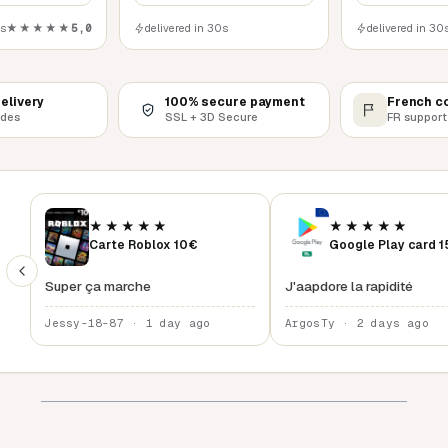
0s
★★★★★
5,0
delivered in 30s
delivered in 30
delivery
100% secure payment
French c
odes
SSL + 3D Secure
FR support
★★★★★
★★★★★
Carte Roblox 10€
Google Play card 
Super ça marche
J'aapdore la rapidité
Jessy-18-87 · 1 day ago
ArgosTy · 2 days ago