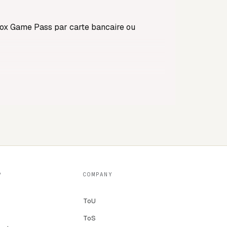
ox Game Pass par carte bancaire ou
nnement Xbox Game Pass par carte bleue ou
P
COMPANY
isponibles par téléphone, par mail et sur les
ToU
ToS