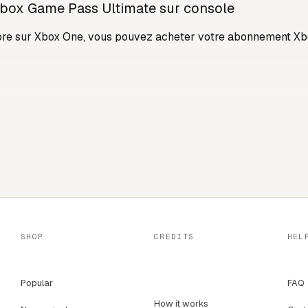
Xbox Game Pass Ultimate sur console
ore sur Xbox One, vous pouvez acheter votre abonnement Xb
des abonnements Xbox Game Pass officiels. Payez votre abo
t Internet+ Mobile)
SHOP
CREDITS
HEL
ous vous garantissons la sécurité de celui-ci. Nous restons d
ions.
Popular
FAQ
ass ?
How it works