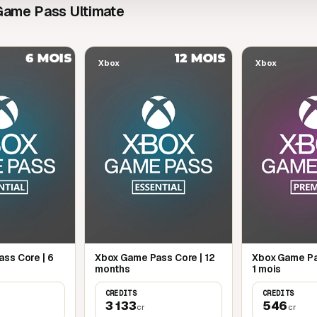
Game Pass Ultimate
Xbox
Xbox
ss Core | 6
Xbox Game Pass Core | 12
Xbox Game Pa
months
1 mois
CREDITS
CREDITS
3 133
546
cr
cr