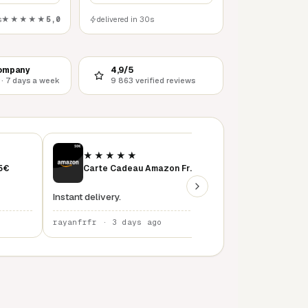
s
★★★★★
5,0
delivered in 30s
ompany
4,9/5
 · 7 days a week
9 863 verified reviews
★★★★★
★★★★★
15€
Carte Cadeau Amazon France 50 €
instant delivery
Instant delivery.
rayanfrfr · 3 days ago
rayanfrfr · 4 days