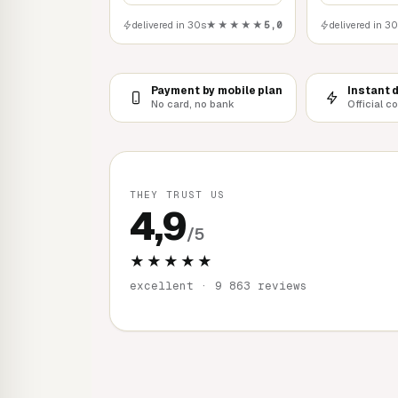
delivered in 30s
★★★★★
5,0
delivered in 3
Payment by mobile plan
Instant 
No card, no bank
Official c
THEY TRUST US
4,9
/5
★★★★★
excellent · 9 863 reviews