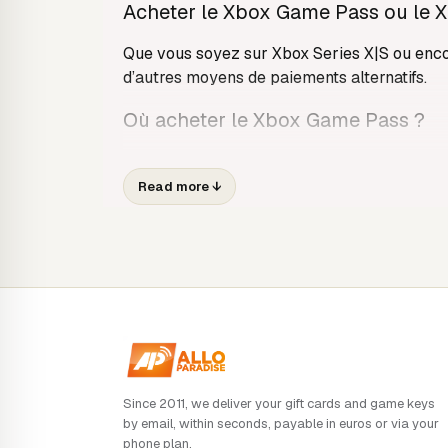
Acheter le Xbox Game Pass ou le 
Que vous soyez sur Xbox Series X|S ou enc
d’autres moyens de paiements alternatifs.
Où acheter le Xbox Game Pass ?
Comment payer le Game Pass ?
Read more
↓
Retrouvez sur Alloparadise.fr l’ensemble 
via nos différents moyens de paiements :
Forfait téléphonique (Audiotel, SMS+ e
Ligne internet (Audiotel et Internet+)
Paysafecard
Quel que soit le moyen de paiement choisi, n
réseaux sociaux pour répondre à vos quest
Since 2011, we deliver your gift cards and game keys
Comment fonctionne Xbox Game P
by email, within seconds, payable in euros or via your
phone plan.