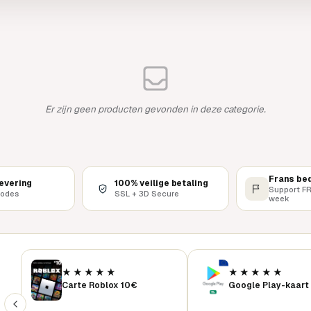
Er zijn geen producten gevonden in deze categorie.
Frans bed
levering
100% veilige betaling
Support FR
codes
SSL + 3D Secure
week
★★★★★
★★★★★
Carte Roblox 10€
Google Play-kaart