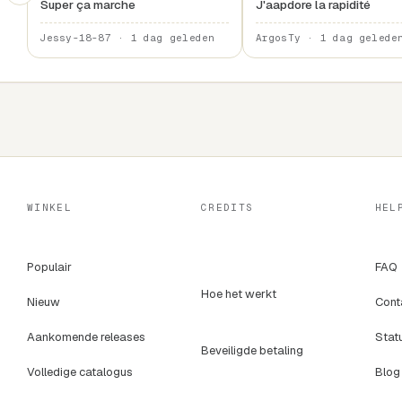
Super ça marche
J'aapdore la rapidité
Jessy-18-87 · 1 dag geleden
ArgosTy · 1 dag gelede
WINKEL
CREDITS
HEL
Populair
FAQ
Hoe het werkt
Nieuw
Cont
Aankomende releases
Stat
Beveiligde betaling
Volledige catalogus
Blog