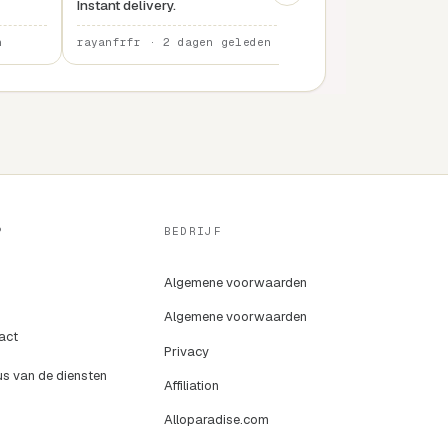
Instant delivery.
n
rayanfrfr · 2 dagen geleden
rayanfrfr · 3 dage
P
BEDRIJF
Algemene voorwaarden
Algemene voorwaarden
act
Privacy
us van de diensten
Affiliation
Alloparadise.com