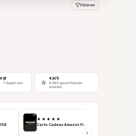
Filteren
rijf
4,9/5
 · 7 dagen per
9 863 geverifieerde
reviews
★★★★★
★★★★★
 15€
Carte Cadeau Amazon France 50 €
instant delivery