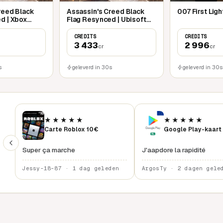
reed Black
Assassin's Creed Black
007 First Ligh
d | Xbox
Flag Resynced | Ubisoft
Connect
CREDITS
CREDITS
3 433
2 996
cr
cr
s
geleverd in 30s
geleverd in 30s
★★★★★
★★★★★
Carte Roblox 10€
Google Play-kaart
Super ça marche
J'aapdore la rapidité
Jessy-18-87 · 1 dag geleden
ArgosTy · 2 dagen gele