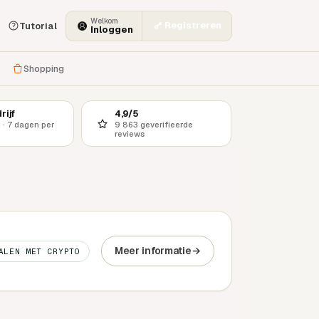
Welkom
Registreren
Tutorial
Inloggen
Shopping
rijf
4,9/5
 · 7 dagen per
9 863 geverifieerde
reviews
Meer informatie
→
ALEN MET CRYPTO