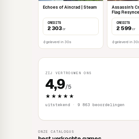
Echoes of Aincrad | Steam
Assassin's C
Flag Resynce
Series X|S
CREDITS
CREDITS
2 303
2 599
cr
cr
geleverd in 30s
geleverd in 30
ZIJ VERTROUWEN ONS
4,9
/5
★★★★★
uitstekend · 9 863 beoordelingen
ONZE CATALOGUS
best verkochte games