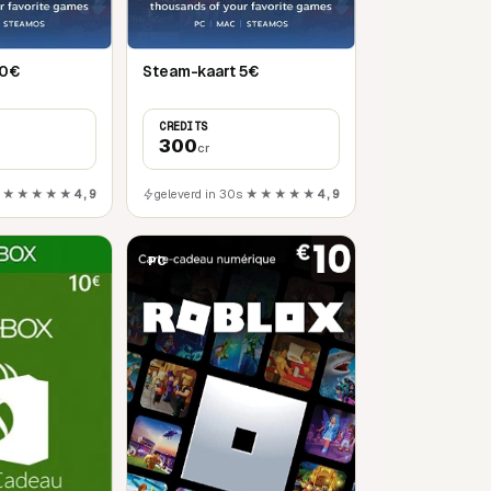
20€
Steam-kaart 5€
CREDITS
300
cr
★★★★★
4,9
geleverd in 30s
★★★★★
4,9
PC