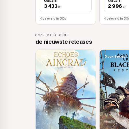
CREDITS
CREDITS
3 433
2 996
cr
cr
geleverd in 30s
geleverd in 30
ONZE CATALOGUS
de
nieuwste releases
PC
Xbox Series