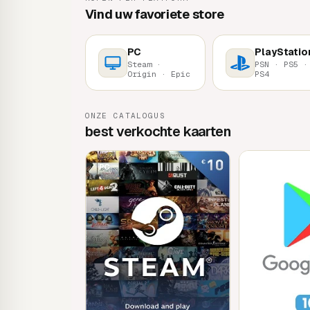
Vind uw favoriete store
PC
PlayStatio
Steam ·
PSN · PS5 ·
Origin · Epic
PS4
ONZE CATALOGUS
best verkochte kaarten
PC
Mobile