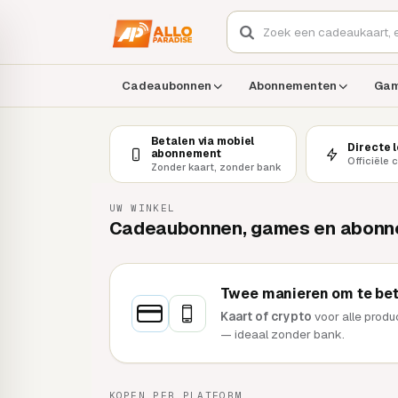
Cadeaubonnen
Abonnementen
Ga
Betalen via mobiel
Directe 
abonnement
Officiële 
Zonder kaart, zonder bank
UW WINKEL
Cadeaubonnen, games en abonne
Twee manieren om te bet
Kaart of crypto
voor alle produ
— ideaal zonder bank.
KOPEN PER PLATFORM