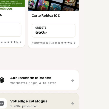
0€
Carte Roblox 10€
CREDITS
550
cr
★★★★★
5,0
geleverd in 30s
★★★★★
5,0
Aankomende releases
→
Voorbestellingen & to-watch
Volledige catalogus
→
1.000+ producten