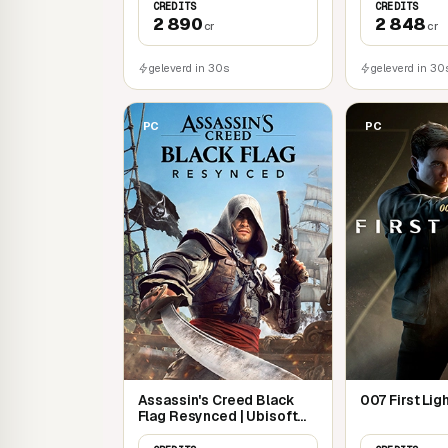
CREDITS
CREDITS
2 890
2 848
cr
cr
geleverd in 30s
geleverd in 30
PC
PC
Assassin's Creed Black
007 First Lig
Flag Resynced | Ubisoft
Connect