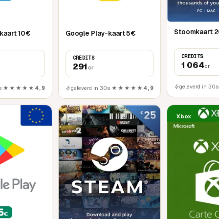
Stoomkaart 
kaart 10€
Google Play-kaart 5€
CREDITS
CREDITS
1 064
291
cr
cr
geleverd in 30s
s
★★★★★
4,9
geleverd in 30s
★★★★★
4,9
PC
Xbox