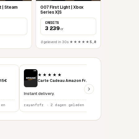
t | Steam
007 First Light | Xbox
Series X|S
CREDITS
3 239
cr
geleverd in 30s
★★★★★
5,0
★★★★★
★★★★★
 15€
Carte Cadeau Amazon France 50 €
instant delivery
Instant delivery.
den
rayanfrfr · 2 dagen geleden
rayanfrfr · 3 dage