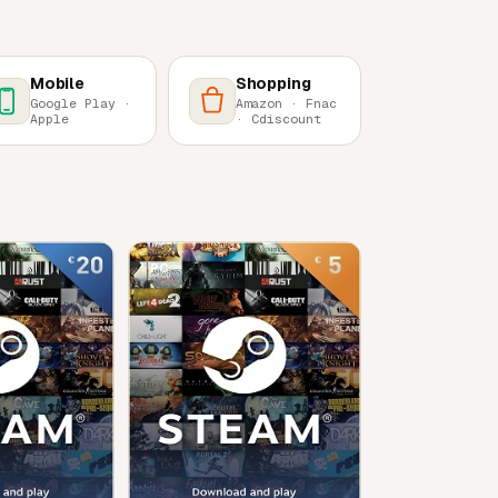
Mobile
Shopping
Google Play ·
Amazon · Fnac
Apple
· Cdiscount
PC