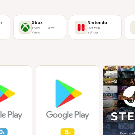
n
Xbox
Nintendo
Xbox · Game
Switch ·
Pass
eShop
Mobile
PC