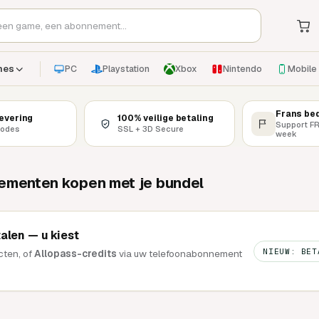
PC
Playstation
Xbox
Nintendo
Mobile
mes
Frans bed
levering
100% veilige betaling
Support FR
codes
SSL + 3D Secure
week
menten kopen met je bundel
alen — u kiest
NIEUW: BET
cten, of
Allopass-credits
via uw telefoonabonnement