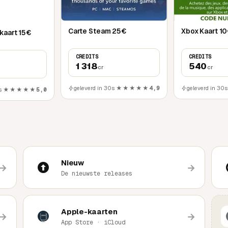
Carte Steam 25€
Xbox Kaart 1
Google Play-kaart 15€
CREDITS
CREDITS
1 318
540
cr
cr
geleverd in 30s
★★★★★
4,9
geleverd in 30s
s
★★★★★
5,0
Nieuw
→
→
De nieuwste releases
Apple-kaarten
→
→
App Store · iCloud