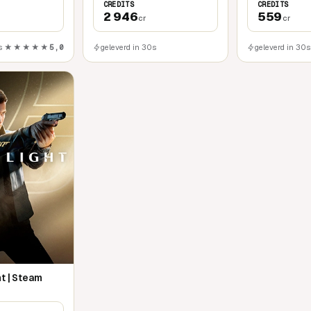
CREDITS
CREDITS
2 946
559
cr
cr
s
★★★★★
5,0
geleverd in 30s
geleverd in 30s
ht | Steam