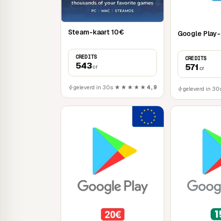
Steam-kaart 10€
Google Play-
CREDITS
CREDITS
543
571
cr
cr
geleverd in 30s
★★★★★
4,9
geleverd in 30
Mobile
Mobile