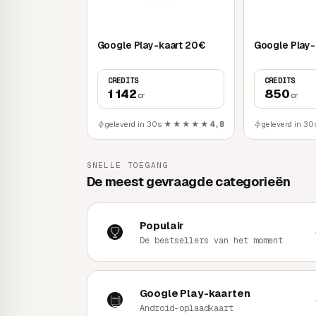
Google Play-kaart 20€
CREDITS
CREDITS
1 142
850
cr
cr
geleverd in 30s
★★★★★
4,8
geleverd in 30
SNELLE TOEGANG
De meest gevraagde categorieën
Populair
De bestsellers van het moment
Google Play-kaarten
Android-oplaadkaart