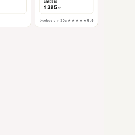
CREDITS
1 325
cr
geleverd in 30s
★★★★★
5,0