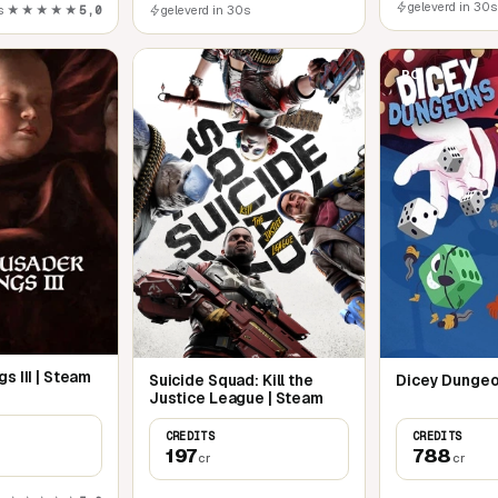
geleverd in 30s
s
★★★★★
5,0
geleverd in 30s
PC
PC
s III | Steam
Suicide Squad: Kill the
Dicey Dungeo
Justice League | Steam
CREDITS
CREDITS
197
788
cr
cr