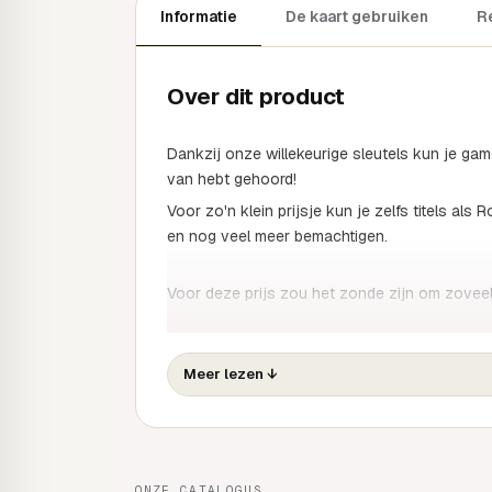
Informatie
De kaart gebruiken
R
Over dit product
Dankzij onze willekeurige sleutels kun je ga
van hebt gehoord!
Voor zo'n klein prijsje kun je zelfs titels a
en nog veel meer bemachtigen.
Voor deze prijs zou het zonde zijn om zovee
Alle Premium Keys worden gevalideerd op St
Meer lezen
↓
€5 en €20.
/We proberen zoveel mogelijk verschillende g
voor een game die je al hebt, kunnen we die ni
Engels zijn.
ONZE CATALOGUS