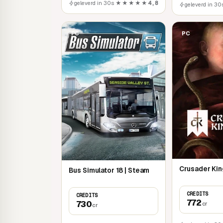
geleverd in 30s
★★★★★
4,8
geleverd in 30
PC
PC
Crusader King
Bus Simulator 18 | Steam
CREDITS
CREDITS
772
730
cr
cr