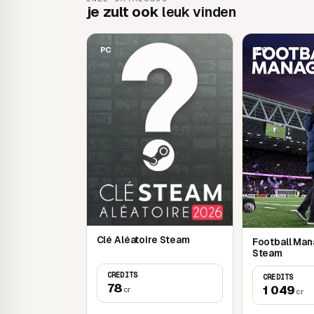
je zult ook
leuk vinden
PC
PC
Clé Aléatoire Steam
Football Man
Steam
CREDITS
CREDITS
78
1 049
cr
cr