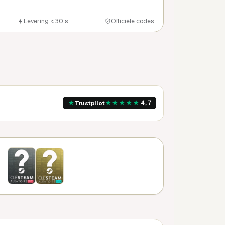
Levering < 30 s
Officiële codes
★
★
★
★
★
★
Trustpilot
4,7
121 CR
151 CR