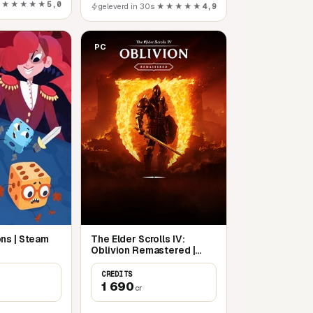
★★★★★
5,0
geleverd in 30s
★★★★★
4,9
PC
ns | Steam
The Elder Scrolls IV:
Oblivion Remastered |
Steam
CREDITS
1 690
cr