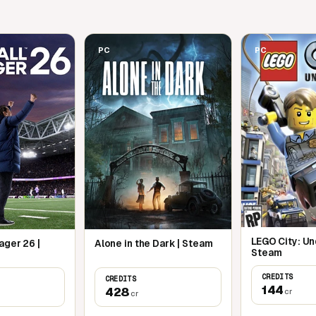
PC
PC
LEGO City: Un
ager 26 |
Alone in the Dark | Steam
Steam
CREDITS
CREDITS
144
428
cr
cr