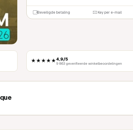
Beveiligde betaling
Key per e-mail
4,9/5
★★★★★
9 863 geverifieerde winkelbeoordelingen
ique