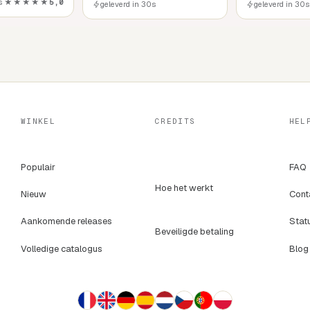
s
★★★★★
5,0
geleverd in 30s
geleverd in 30s
WINKEL
CREDITS
HEL
Populair
FAQ
Hoe het werkt
Nieuw
Cont
Aankomende releases
Stat
Beveiligde betaling
Volledige catalogus
Blog