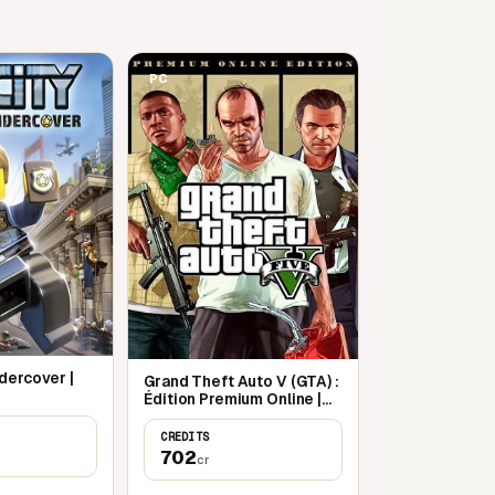
PC
dercover |
Grand Theft Auto V (GTA) :
Édition Premium Online |
Rockstar Games Launcher
CREDITS
702
cr