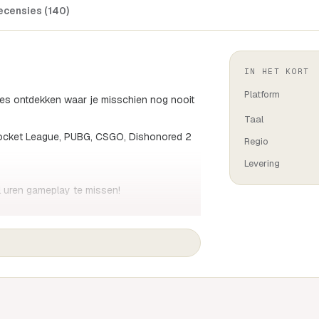
ecensies (140)
IN HET KORT
Platform
mes ontdekken waar je misschien nog nooit
Taal
ls Rocket League, PUBG, CSGO, Dishonored 2
Regio
Levering
l uren gameplay te missen!
eam en kosten over het algemeen tussen
ames te hebben, maar als je een key krijgt
et ruilen. Spellen kunnen alleen in het