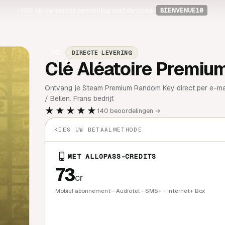
-10%
op uw eerste bestelling met de code
BIENVENUE10
PC
DIRECTE LEVERING
Clé Aléatoire Premiu
Ontvang je Steam Premium Random Key direct per e-mail.
/ Bellen. Frans bedrijf.
★★★★★
140 beoordelingen →
KIES UW BETAALMETHODE
MET ALLOPASS-CREDITS
73
cr
Mobiel abonnement - Audiotel - SMS+ - Internet+ Box
SNEL KOP