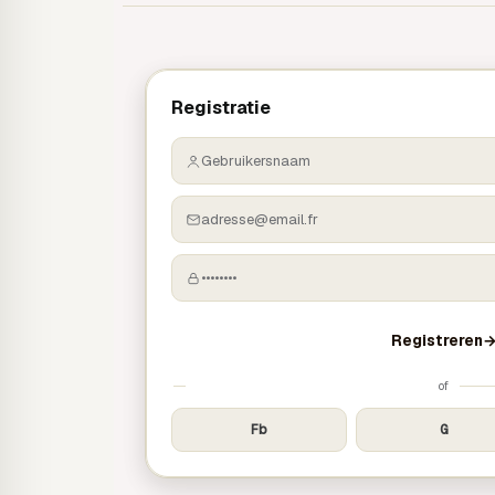
Registratie
Gebruikersnaam
adresse@email.fr
••••••••
Registreren
of
Fb
G