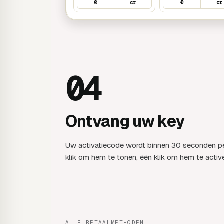
€
cr
€
cr
04
Ontvang uw key
Uw activatiecode wordt binnen 30 seconden pe
klik om hem te tonen, één klik om hem te active
ALLE BETAALMETHODEN