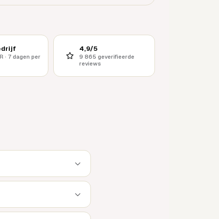
drijf
4,9/5
R · 7 dagen per
9 865 geverifieerde
reviews