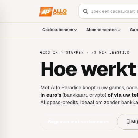
Cadeaubonnen
Abonnementen
Ga
GIDS IN 4 STAPPEN · ~3 MIN LEESTIJD
Hoe werkt
Met Allo Paradise koopt u uw games, cad
in euro's
(bankkaart, crypto)
of via uw t
Allopass-credits. Ideaal om zonder bankkaa
Beginnen met verkennen
→
Mi