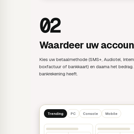
02
Waardeer uw accoun
Kies uw betaalmethode (SMS+, Audiotel, Intern
boxfactuur of bankkaart) en daarna het bedrag.
bankrekening heeft.
Trending
PC
Console
Mobile