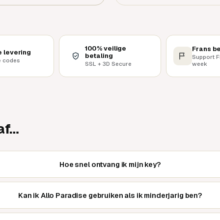
100% veilige
Frans be
e levering
betaling
Support F
e codes
week
SSL + 3D Secure
af…
Hoe snel ontvang ik mijn key?
Kan ik Allo Paradise gebruiken als ik minderjarig ben?