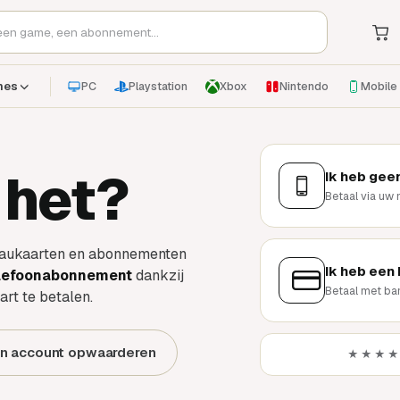
PC
Playstation
Xbox
Nintendo
Mobile
mes
 het?
Ik heb gee
Betaal via uw
eaukaarten en abonnementen
Ik heb een
elefoonabonnement
dankzij
Betaal met ba
rt te betalen.
jn account opwaarderen
★★★