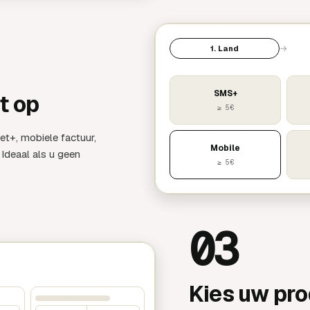
→
1. Land
SMS+
t op
≥ 5€
et+, mobiele factuur,
Mobile
 Ideaal als u geen
≥ 5€
03
Kies uw pr