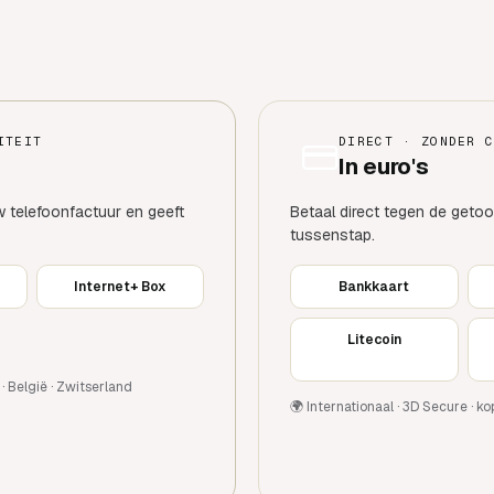
ITEIT
DIRECT · ZONDER 
In euro's
uw telefoonfactuur en geeft
Betaal direct tegen de getoo
tussenstap.
r
Internet+ Box
Bankkaart
Litecoin
· België · Zwitserland
🌍 Internationaal · 3D Secure · 