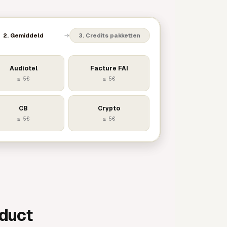
→
2. Gemiddeld
3. Credits pakketten
Audiotel
Facture FAI
≥ 5€
≥ 5€
CB
Crypto
≥ 5€
≥ 5€
oduct