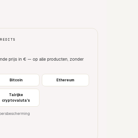
CREDITS
nde prijs in € — op alle producten, zonder
Bitcoin
Ethereum
Talrijke
cryptovaluta's
kopersbescherming