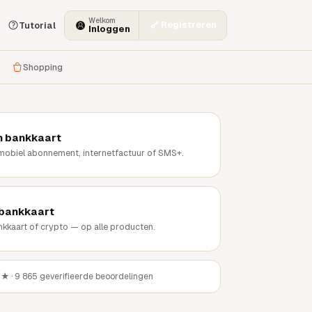
Welkom
Registreren
Tutorial
Inloggen
Shopping
n bankkaart
 mobiel abonnement, internetfactuur of SMS+.
 bankkaart
nkkaart of crypto — op alle producten.
★★
· 9 865 geverifieerde beoordelingen