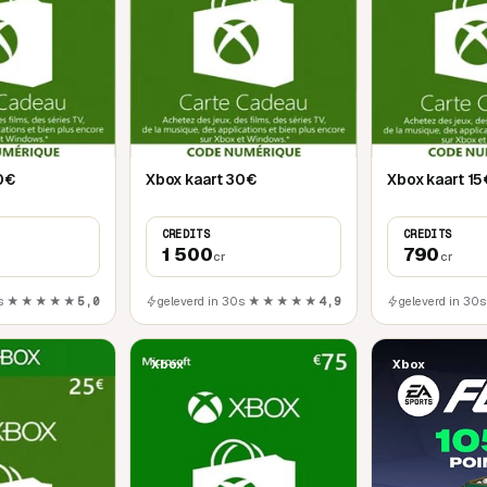
0€
Xbox kaart 30€
Xbox kaart 15
CREDITS
CREDITS
1 500
790
cr
cr
s
★★★★★
5,0
geleverd in 30s
★★★★★
4,9
geleverd in 30s
Xbox
Xbox