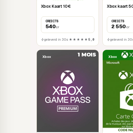
Xbox Kaart 10€
Xbox kaart 5
CREDITS
CREDITS
540
2 550
cr
cr
geleverd in 30s
★★★★★
5,0
geleverd in 30
Xbox
Xbox