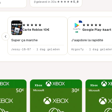
geleverd in 30s
★★★★★
5,0
s
★★★★★
★★★★★
Carte Roblox 10€
Google Play-kaart
Super ça marche
J'aapdore la rapidité
Jessy-18-87 · 1 dag geleden
ArgosTy · 1 dag gelede
Xbox
Xbox