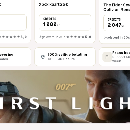
€
Xbox kaart 25€
The Elder Scro
Oblivion Rem
Xbox Series X
CREDITS
CREDITS
1 282
2 047
cr
cr
s
★★★★★
5,0
geleverd in 30s
★★★★★
5,0
geleverd in 30s
Frans bed
levering
100% veilige betaling
Support FR
codes
SSL + 3D Secure
week