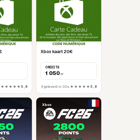
€
Xbox kaart 20€
CREDITS
1 050
cr
★★★★★
5,0
geleverd in 30s
★★★★★
5,0
Xbox