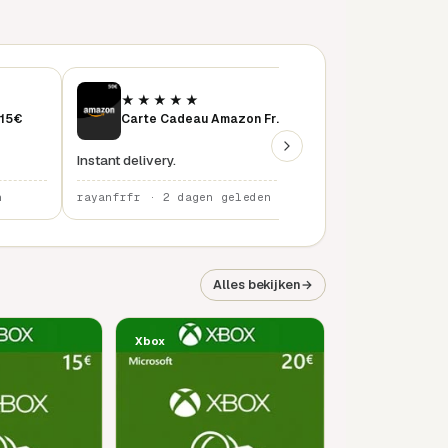
★★★★★
★★★★★
 15€
Carte Cadeau Amazon France 50 €
instant delivery
Instant delivery.
n
rayanfrfr · 2 dagen geleden
rayanfrfr · 3 dage
Alles bekijken
→
Xbox