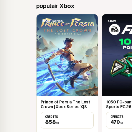
007 eerste licht
populair
Xbox
Xbox Series
Xbox
Prince of Persia The Lost
1050 FC-punt
Crown | Xbox Series X|S
Sports FC 26
CREDITS
CREDITS
858
470
cr
cr