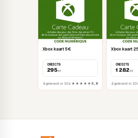
Xbox kaart 5€
Xbox kaart 2
CREDITS
CREDITS
295
1 282
cr
cr
geleverd in 30s
★★★★★
5,0
geleverd in 30