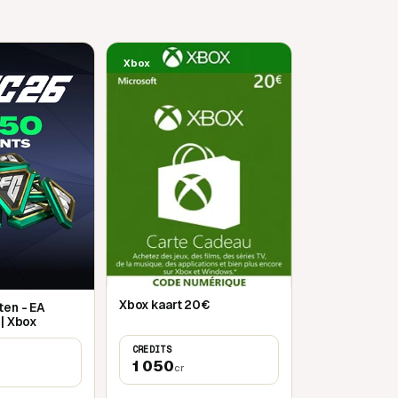
Xbox
Xbox kaart 20€
en - EA
 | Xbox
CREDITS
1 050
cr