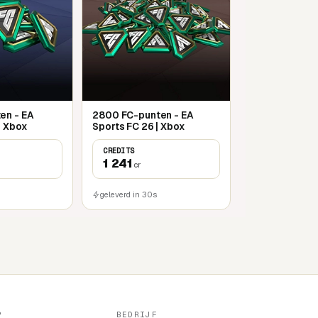
en - EA
2800 FC-punten - EA
| Xbox
Sports FC 26 | Xbox
CREDITS
1 241
cr
geleverd in 30s
P
BEDRIJF