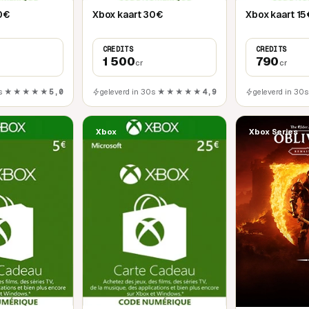
0€
Xbox kaart 30€
Xbox kaart 15
CREDITS
CREDITS
1 500
790
cr
cr
s
★★★★★
5,0
geleverd in 30s
★★★★★
4,9
geleverd in 30s
Xbox
Xbox Series