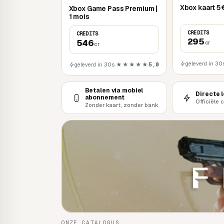
Xbox kaart 5
Xbox Game Pass Premium |
1 mois
CREDITS
CREDITS
295
546
cr
cr
geleverd in 30
geleverd in 30s
★★★★★
5,0
Betalen via mobiel
Directe 
abonnement
Officiële 
Zonder kaart, zonder bank
ONZE CATALOGUS