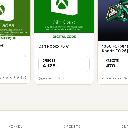
5€
Carte Xbox 75 €
1050 FC-punt
Sports FC 26 
CREDITS
CREDITS
4 125
470
cr
cr
s
★★★★★
5,0
geleverd in 30s
geleverd in 30s
WINKEL
CREDITS
HEL