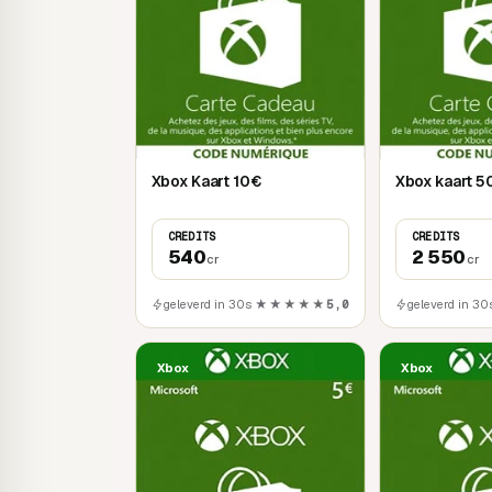
Xbox Kaart 10€
Xbox kaart 5
CREDITS
CREDITS
540
2 550
cr
cr
geleverd in 30s
★★★★★
5,0
geleverd in 30
Xbox
Xbox