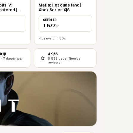
lls IV:
Mafia: Het oude land |
astered |
Xbox Series X|S
|S
CREDITS
1 577
cr
geleverd in 30s
rijf
4,9/5
 · 7 dagen per
9 863 geverifieerde
reviews