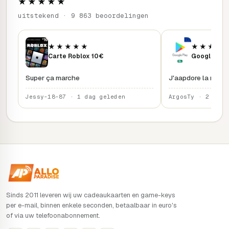
★★★★★
uitstekend · 9 863 beoordelingen
★★★★★
★★★★
Carte Roblox 10€
Google Pla
Super ça marche
J'aapdore la rapidi
Jessy-18-87 · 1 dag geleden
ArgosTy · 2 dage
Sinds 2011 leveren wij uw cadeaukaarten en game-keys
per e-mail, binnen enkele seconden, betaalbaar in euro's
of via uw telefoonabonnement.