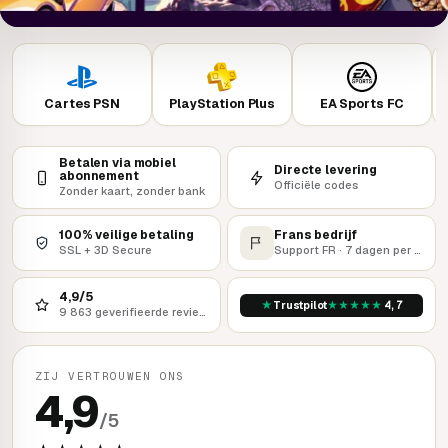
Cartes PSN
PlayStation Plus
EA Sports FC
Betalen via mobiel
Directe levering
abonnement
Officiële codes
Zonder kaart, zonder bank
100% veilige betaling
Frans bedrijf
SSL + 3D Secure
Support FR · 7 dagen per week
4,9/5
★
★
★
★
★
★
Trustpilot
4,7
9 863 geverifieerde reviews
ZIJ VERTROUWEN ONS
4,9
/5