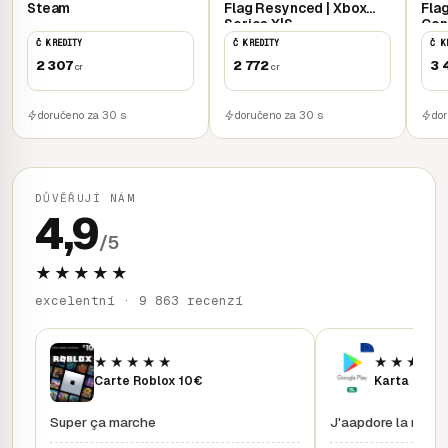
Steam
Flag Resynced | Xbox
Fla
Series X|S
Con
Č KREDITY
Č KREDITY
Č K
2 307
2 772
3 
cr
cr
doručeno za 30 s
doručeno za 30 s
do
DŮVĚŘUJÍ NÁM
4,9
/5
★★★★★
excelentní · 9 863 recenzí
★★★★★
★★★★
Carte Roblox 10€
Karta Googl
Super ça marche
J'aapdore la rapidi