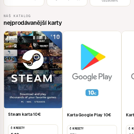
Cdiscount
NÁŠ KATALOG
nejprodávanější karty
PC
Mobile
Mob
Steam karta 10€
Karta Google Play 10€
Kar
Č KREDITY
Č KREDITY
Č K