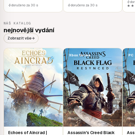
do
doručeno za 30 s
doručeno za 30 s
★★
NÁŠ KATALOG
nejnovější vydání
Zobrazit vše
→
PC
Xbox Series
PC
Echoes of Aincrad |
Assassin's Creed Black
Ass