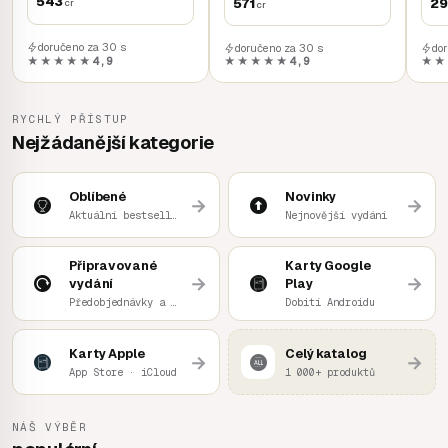
543
571
29
cr
cr
doručeno za 30 s
doručeno za 30 s
do
★★★★★
4,9
★★★★★
4,9
★★
RYCHLÝ PŘÍSTUP
Nejžádanější kategorie
Oblíbené
Novinky
→
→
Aktuální bestsellery
Nejnovější vydání
Připravované
Karty Google
→
→
vydání
Play
Předobjednávky a sledované
Dobití Androidu
Karty Apple
Celý katalog
→
→
App Store · iCloud
1 000+ produktů
NÁŠ VÝBĚR