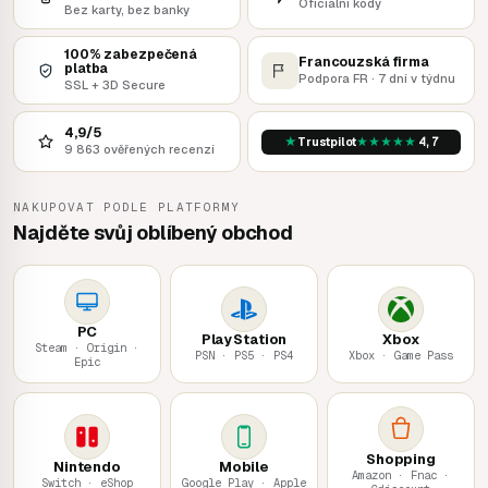
Oficiální kódy
Bez karty, bez banky
100% zabezpečená
Francouzská firma
platba
Podpora FR · 7 dní v týdnu
SSL + 3D Secure
4,9/5
★
★
★
★
★
★
Trustpilot
4,7
9 863 ověřených recenzí
NAKUPOVAT PODLE PLATFORMY
Najděte svůj oblíbený obchod
PC
PlayStation
Xbox
Steam · Origin ·
PSN · PS5 · PS4
Xbox · Game Pass
Epic
Shopping
Nintendo
Mobile
Amazon · Fnac ·
Switch · eShop
Google Play · Apple