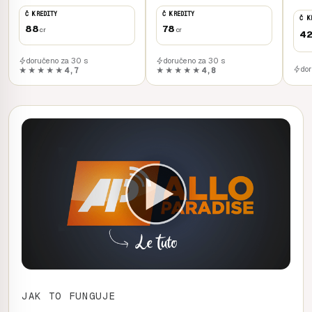
Č KREDITY
Č KREDITY
Č K
88
78
cr
cr
4
doručeno za 30 s
doručeno za 30 s
do
★★★★★
4,7
★★★★★
4,8
JAK TO FUNGUJE