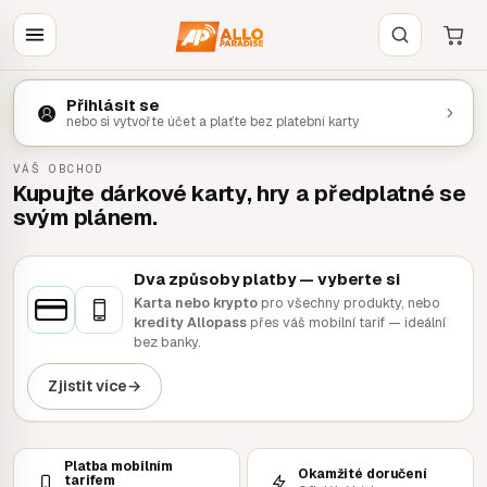
Přihlásit se
nebo si vytvořte účet a plaťte bez platební karty
VÁŠ OBCHOD
Kupujte dárkové karty, hry a předplatné se
svým plánem.
Dva způsoby platby — vyberte si
Karta nebo krypto
pro všechny produkty, nebo
kredity Allopass
přes váš mobilní tarif — ideální
bez banky.
Zjistit více
→
Platba mobilním
Okamžité doručení
tarifem