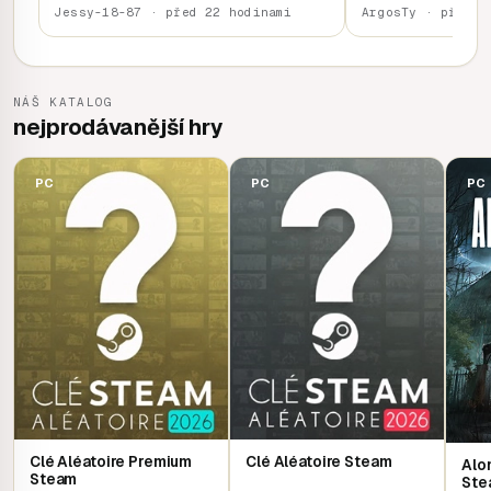
Jessy-18-87 · před 22 hodinami
ArgosTy · před 1
NÁŠ KATALOG
nejprodávanější hry
PC
PC
PC
Clé Aléatoire Premium
Clé Aléatoire Steam
Alon
Steam
Ste