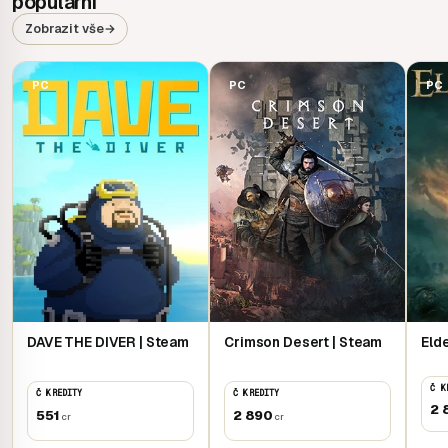
populární
Zobrazit vše
→
PC
PC
PC
DAVE THE DIVER | Steam
Crimson Desert | Steam
Eld
Č K
Č KREDITY
Č KREDITY
2 
551
2 890
cr
cr