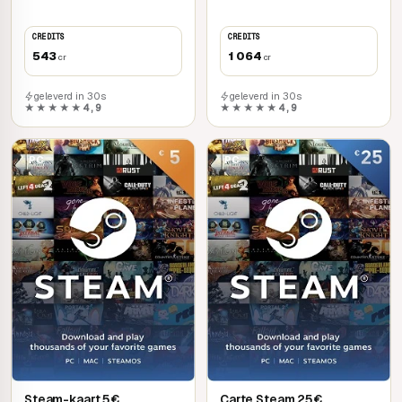
CREDITS
CREDITS
543
1 064
cr
cr
geleverd in 30s
geleverd in 30s
★★★★★
4,9
★★★★★
4,9
PC
PC
Steam-kaart 5€
Carte Steam 25€