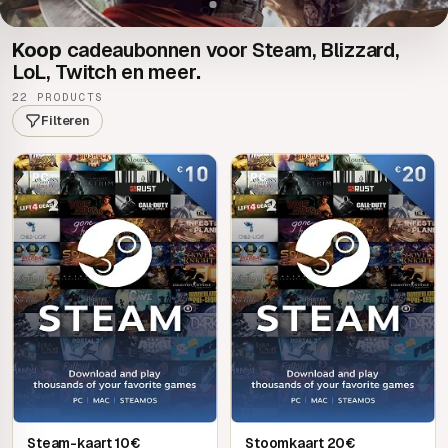
Koop
cadeaubonnen voor Steam, Blizzard,
LoL, Twitch en meer
.
22 PRODUCTS
Filteren
PC
PC
Steam-kaart 10€
Stoomkaart 20€