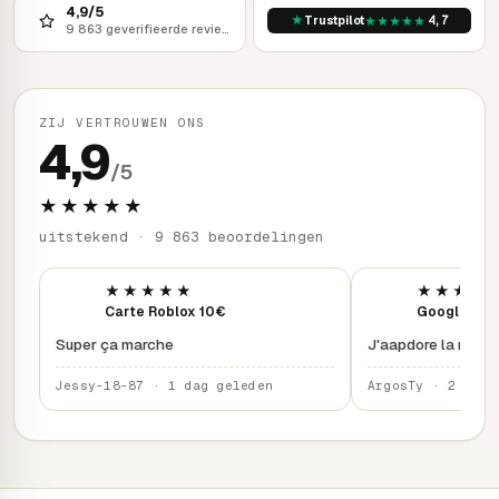
4,9/5
★
★
★
★
★
★
Trustpilot
4,7
9 863 geverifieerde reviews
ZIJ VERTROUWEN ONS
4,9
/5
★★★★★
uitstekend · 9 863 beoordelingen
★★★★★
★★★★
Carte Roblox 10€
Google Pla
Super ça marche
J'aapdore la rapidi
Jessy-18-87 · 1 dag geleden
ArgosTy · 2 dage