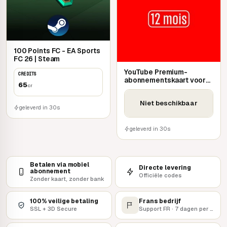
100 Points FC - EA Sports
FC 26 | Steam
YouTube Premium-
CREDITS
abonnementskaart voor
65
cr
12 maanden
Niet beschikbaar
geleverd in 30s
geleverd in 30s
Betalen via mobiel
Directe levering
abonnement
Officiële codes
Zonder kaart, zonder bank
100% veilige betaling
Frans bedrijf
SSL + 3D Secure
Support FR · 7 dagen per week