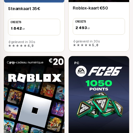
Roblox-kaart €50
Steamkaart 35€
CREDITS
CREDITS
2 493
1 842
cr
cr
geleverd in 30s
geleverd in 30s
★★★★★
5,0
★★★★★
4,9
PC
PC