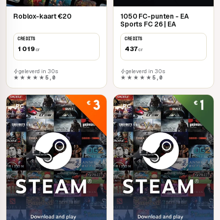
Roblox-kaart €20
1050 FC-punten - EA
Sports FC 26 | EA
CREDITS
CREDITS
1 019
437
cr
cr
geleverd in 30s
geleverd in 30s
★★★★★
5,0
★★★★★
5,0
PC
PC