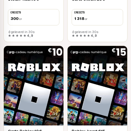
CREDITS
CREDITS
300
1 318
cr
cr
geleverd in 30s
geleverd in 30s
★★★★★
4,9
★★★★★
4,9
PC
PC