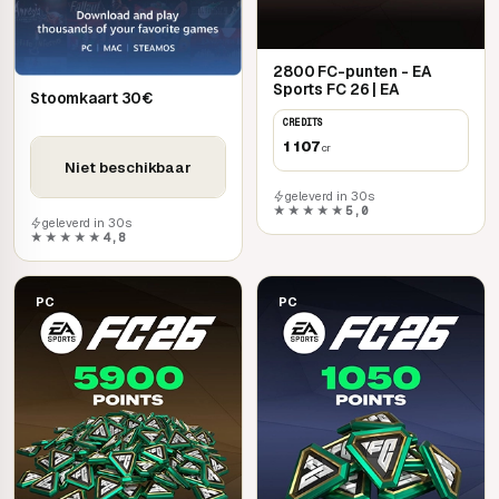
2800 FC-punten - EA
Sports FC 26 | EA
Stoomkaart 30€
CREDITS
1 107
cr
Niet beschikbaar
geleverd in 30s
★★★★★
5,0
geleverd in 30s
★★★★★
4,8
PC
PC