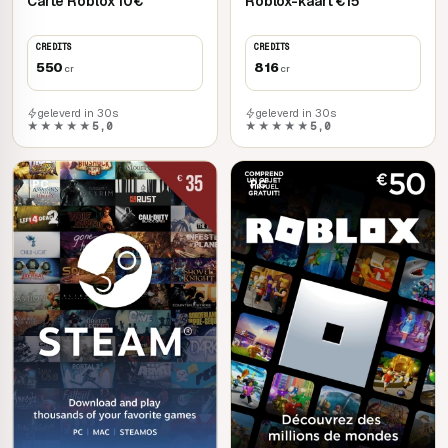
Carte Roblox 10€
Roblox-kaart €15
CREDITS
CREDITS
550
816
cr
cr
geleverd in 30s
geleverd in 30s
★★★★★
5,0
★★★★★
5,0
PC
PC