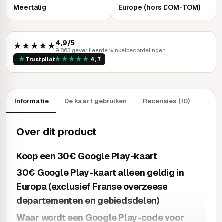
Meertalig
Europe (hors DOM-TOM)
4,9/5
★★★★★
9 863 geverifieerde winkelbeoordelingen
★
★
★
★
★
★
Trustpilot
4,7
Informatie
De kaart gebruiken
Recensies (10)
Over dit product
Koop een 30€ Google Play-kaart
30€ Google Play-kaart alleen geldig in
Europa (exclusief Franse overzeese
departementen en gebiedsdelen)
Waar wordt een Google Play-code voor