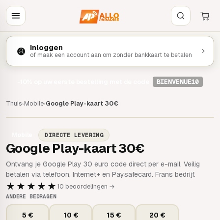
Inloggen
of maak een account aan om zonder bankkaart te betalen
-10%
op uw eerste bestelling met de code
BIENVENUE10
Thuis
Mobile
Google Play-kaart 30€
›
›
Mobile
DIRECTE LEVERING
Google Play-kaart 30€
Ontvang je Google Play 30 euro code direct per e-mail. Veilig
betalen via telefoon, Internet+ en Paysafecard. Frans bedrijf.
★★★★★
10 beoordelingen →
ANDERE BEDRAGEN
5 €
10 €
15 €
20 €