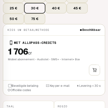
25 €
30 €
40 €
45 €
50 €
75 €
Beschikbaar
KIES UW BETAALMETHODE
MET ALLOPASS-CREDITS
1 706
cr
Mobiel abonnement - Audiotel - SMS+ - Internet+ Box
+
SNEL KOPEN
Beveiligde betaling
Key per e-mail
Levering < 30 s
Officiële codes
TAAL
REGIO