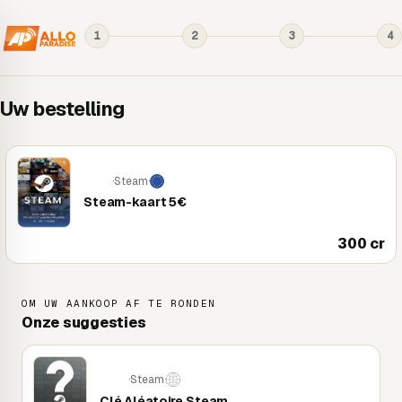
1
2
3
4
Uw bestelling
·
Steam
·
PC
Steam-kaart 5€
300 cr
OM UW AANKOOP AF TE RONDEN
Onze suggesties
·
Steam
·
PC
Clé Aléatoire Steam