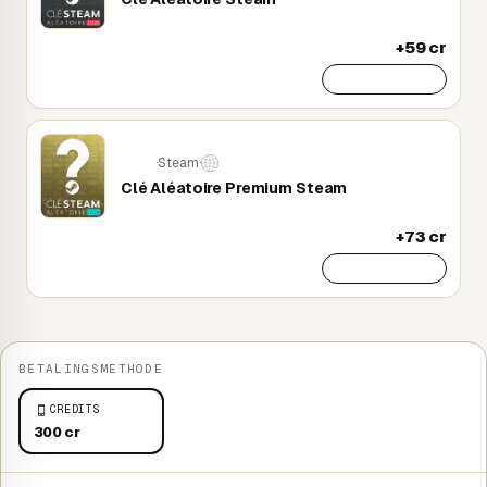
+59 cr
Toevoegen
·
Steam
·
PC
Clé Aléatoire Premium Steam
+73 cr
Toevoegen
BETALINGSMETHODE
CREDITS
300 cr