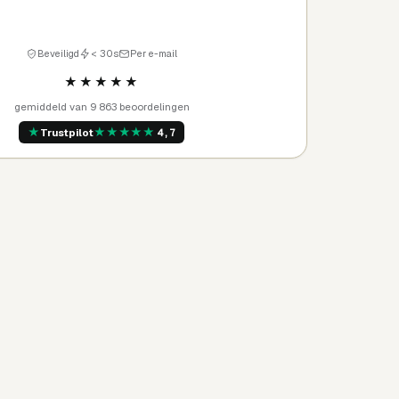
Kopen
→
Beveiligd
< 30s
Per e-mail
★★★★★
gemiddeld van 9 863 beoordelingen
★
★
★
★
★
★
Trustpilot
4,7