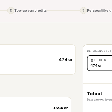
Top-up van credits
Persoonlijke 
2
3
BETALINGSMET
474 cr
CREDITS
474 cr
Totaal
Deze aankoop lever
+594 cr