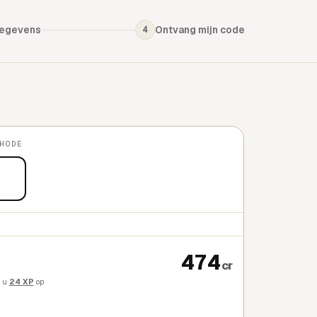
gegevens
Ontvang mijn code
4
HODE
474
cr
t u
24 XP
op