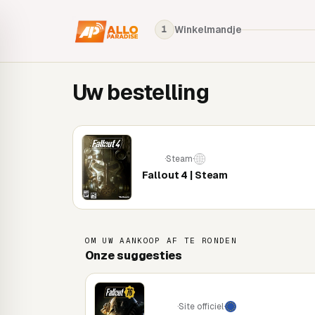
Winkelmandje
1
Uw bestelling
·
Steam
·
PC
Fallout 4 | Steam
OM UW AANKOOP AF TE RONDEN
Onze suggesties
·
Site officiel
·
PC