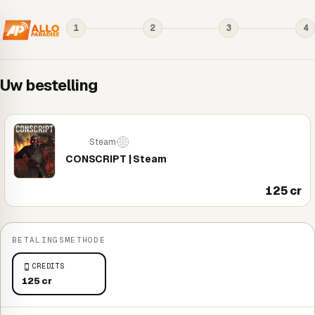
1
2
3
4
Uw bestelling
·
Steam
·
PC
CONSCRIPT | Steam
125 cr
BETALINGSMETHODE
CREDITS
125 cr