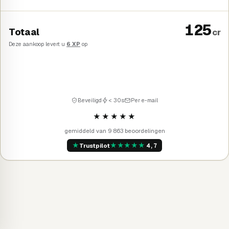
125
Totaal
cr
Deze aankoop levert u
6 XP
op
Kopen
→
Beveiligd
< 30s
Per e-mail
★★★★★
gemiddeld van 9 863 beoordelingen
★
★
★
★
★
★
Trustpilot
4,7