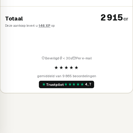
2 915
Totaal
cr
Deze aankoop levert u
146 XP
op
Kopen
→
Beveiligd
< 30s
Per e-mail
★★★★★
gemiddeld van 9 865 beoordelingen
★
★
★
★
★
★
Trustpilot
4,7