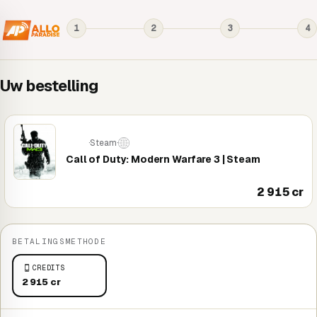
1
2
3
4
Uw bestelling
·
Steam
·
PC
Call of Duty: Modern Warfare 3 | Steam
2 915 cr
BETALINGSMETHODE
CREDITS
2 915 cr