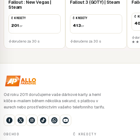
Fallout : New Vegas |
Fallout 3 (GOTY) | Steam
Fall
Steam
Kód pro aktivaci v launcheru Bethesda: https:
Č K
Č KREDITY
Č KREDITY
//bethesda.net/en/game/bethesda-launcher
.
40
201
413
cr
cr
do
doručeno za 30 s
doručeno za 30 s
★★
Od roku 2011 doručujeme vaše dárkové karty a herní
klíče e-mailem během několika sekund, s platbou v
eurech nebo prostřednictvím vašeho telefonního tarifu.
OBCHOD
Č KREDITY