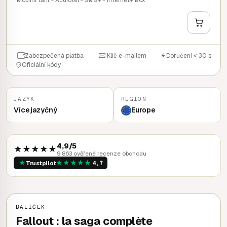
+
RYCHLÝ NÁKUP
Zabezpečená platba
Klíč e-mailem
Doručení < 30 s
Oficiální kódy
JAZYK
REGION
Vícejazyčný
Europe
4,9/5
★★★★★
9 863 ověřené recenze obchodu
★
★
★
★
★
★
Trustpilot
4,7
BALÍČEK
Fallout : la saga complète