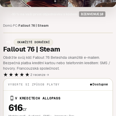
-10 %
na vaši první objednávku s kódem
BIENVENUE10
Domů
PC
Fallout 76 | Steam
›
›
PC
OKAMŽITÉ DORUČENÍ
Fallout 76 | Steam
Obdržte svůj klíč Fallout 76 Beteshda okamžitě e-mailem.
Bezpečná platba kreditní kartou nebo telefonním kreditem: SMS /
hovory. Francouzská společnost.
★★★★★
2 recenze →
Dostupné
VYBERTE SI ZPŮSOB PLATBY
V KREDITECH ALLOPASS
616
cr
Mobilní tarif - Audiotel - SMS+ - Internet+ Box