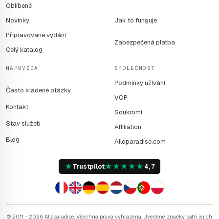
Oblíbené
Novinky
Jak to funguje
Připravované vydání
Zabezpečená platba
Celý katalog
NÁPOVĚDA
SPOLEČNOST
Podmínky užívání
Často kladené otázky
VOP
Kontakt
Soukromí
Stav služeb
Affiliation
Blog
Alloparadise.com
★
★
★
★
★
★
Trustpilot
4,7
© 2011 - 2026 Alloparadise. Všechna práva vyhrazena. Uvedené značky patří jejich