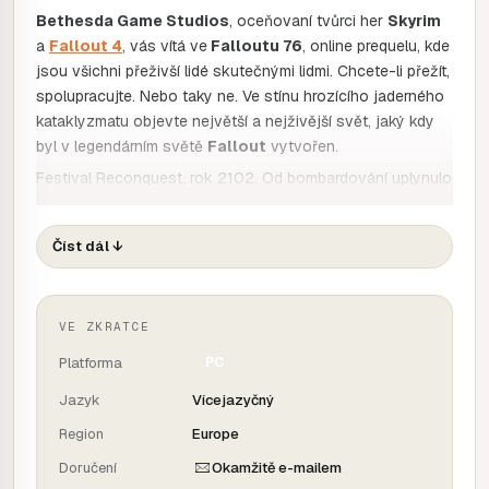
Bethesda Game Studios
, oceňovaní tvůrci her
Skyrim
a
Fallout 4
, vás vítá ve
Falloutu 76
, online prequelu, kde
jsou všichni přeživší lidé skutečnými lidmi. Chcete-li přežít,
spolupracujte. Nebo taky ne. Ve stínu hrozícího jaderného
kataklyzmatu objevte největší a nejživější svět, jaký kdy
byl v legendárním světě
Fallout
vytvořen.
Festival Reconquest, rok 2102. Od bombardování uplynulo
pětadvacet let, kdy se spolu s ostatními obyvateli krytu,
ručně vybranými z toho nejlepšího, co země mohla
Číst dál
↓
nabídnout, vydáváte do postnukleární Ameriky. Hrajte sami
nebo s ostatními a prozkoumávejte, plňte úkoly, budujte a
porážejte největší hrozby v Pustinách.
VE ZKRATCE
Multiplayer konečně přichází do
epického
RPG s
otevřeným světem
od Bethesda Game Studios.
Platforma
PC
Vytvořte si postavu pomocí systému S.P.E.C.I.A.L. a
Jazyk
Vícejazyčný
utvořte si vlastní osud
v nové zdevastované pustině
Region
Europe
se stovkami lokací k objevování. Ať už cestujete sami,
nebo s přáteli, čeká na vás nové a jedinečné
Doručení
Okamžitě e-mailem
dobrodružství ve hře Fallout.