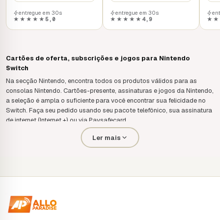
entregue em 30s
entregue em 30s
en
★★★★★
5,0
★★★★★
4,9
★★
Cartões de oferta, subscrições e jogos para Nintendo
Switch
Na secção Nintendo, encontra todos os produtos válidos para as
consolas Nintendo. Cartões-presente, assinaturas e jogos da Nintendo,
a seleção é ampla o suficiente para você encontrar sua felicidade no
Switch. Faça seu pedido usando seu pacote telefônico, sua assinatura
de internet (Internet +) ou via Paysafecard.
Alguns produtos da Nintendo eShop também podem ser comprados
Ler mais
com cartão de crédito. A entrega é imediata. O teu código é enviado
para a tua caixa de correio.
Cartões de oferta Nintendo eShop
Subscrições Nintendo Switch online