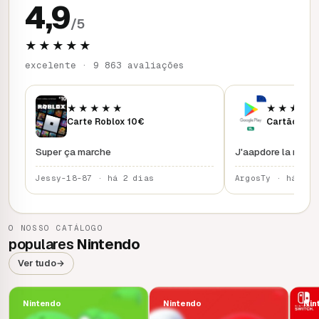
4,9
/5
★★★★★
excelente · 9 863 avaliações
★★★★★
★★★★
Carte Roblox 10€
Cartão Goo
Super ça marche
J'aapdore la rapidi
Jessy-18-87 · há 2 dias
ArgosTy · há 3 d
O NOSSO CATÁLOGO
populares
Nintendo
Ver tudo
→
Nintendo
Nintendo
Nin