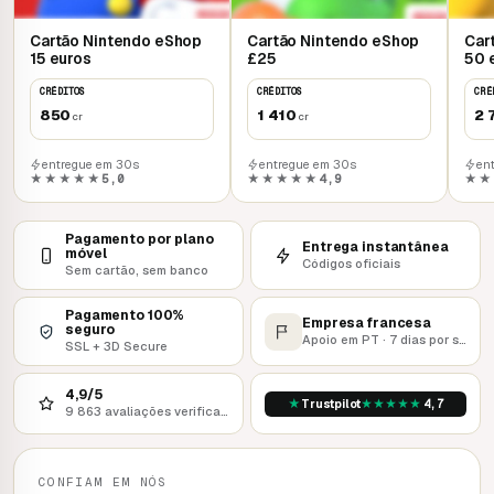
Cartão Nintendo eShop
Cartão Nintendo eShop
Car
15 euros
£25
50 
CRÉDITOS
CRÉDITOS
CRÉ
850
1 410
2 
cr
cr
entregue em 30s
entregue em 30s
en
★★★★★
5,0
★★★★★
4,9
★★
Pagamento por plano
Entrega instantânea
móvel
Códigos oficiais
Sem cartão, sem banco
Pagamento 100%
Empresa francesa
seguro
Apoio em PT · 7 dias por semana
SSL + 3D Secure
4,9/5
★
★
★
★
★
★
Trustpilot
4,7
9 863 avaliações verificadas
CONFIAM EM NÓS