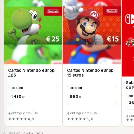
Cartão Nintendo eShop
Cartão Nintendo eShop
£25
15 euros
Sub
do 
CRÉDITOS
CRÉDITOS
Onl
1 410
850
CRÉ
cr
cr
3
entregue em 30s
entregue em 30s
en
★★★★★
4,9
★★★★★
5,0
★★
O NOSSO CATÁLOGO