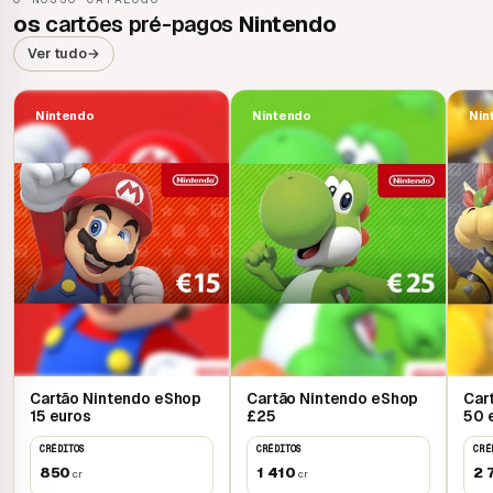
os
cartões pré-pagos
Nintendo
Ver tudo
→
Nintendo
Nintendo
Nin
Cartão Nintendo eShop
Cartão Nintendo eShop
Car
15 euros
£25
50 
CRÉDITOS
CRÉDITOS
CRÉ
850
1 410
2 
cr
cr