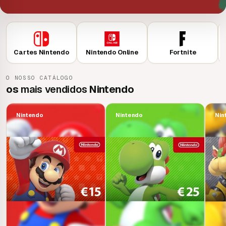
Cartes Nintendo
Nintendo Online
Fortnite
O NOSSO CATÁLOGO
os
mais vendidos
Nintendo
Nintendo
Nintendo
Nin