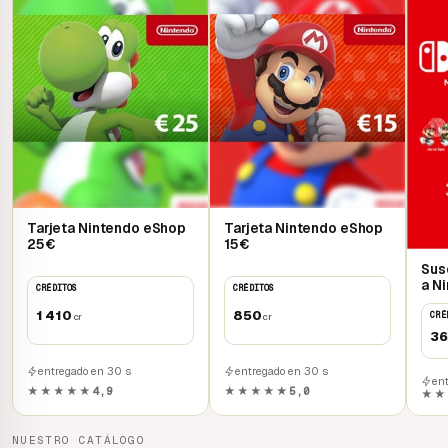
Tarjeta Nintendo eShop
Tarjeta Nintendo eShop
25€
15€
Sus
a N
CRÉDITOS
CRÉDITOS
1 410
850
CRÉ
cr
cr
3
entregado en 30 s
entregado en 30 s
en
★★★★★
4,9
★★★★★
5,0
★★
NUESTRO CATÁLOGO