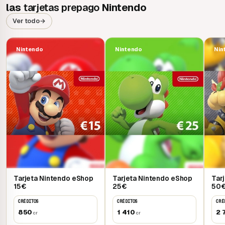
las
tarjetas prepago
Nintendo
Ver todo
→
Nintendo
Nintendo
Nin
Tarjeta Nintendo eShop
Tarjeta Nintendo eShop
Tar
15€
25€
50
CRÉDITOS
CRÉDITOS
CRÉ
850
1 410
2 
cr
cr