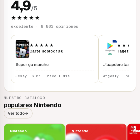
4,9
/5
★★★★★
excelente · 9 863 opiniones
★★★★★
★★★★
Carte Roblox 10€
Tarjeta Goo
Super ça marche
J'aapdore la rapidi
Jessy-18-87 · hace 1 día
ArgosTy · hace 2
NUESTRO CATÁLOGO
populares
Nintendo
Ver todo
→
Nintendo
Nintendo
Nin