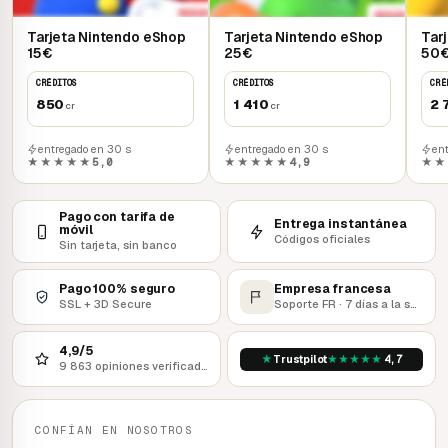
Tarjeta Nintendo eShop
Tarjeta Nintendo eShop
Tar
15€
25€
50
CRÉDITOS
CRÉDITOS
CRÉ
850
1 410
2 
cr
cr
entregado en 30 s
entregado en 30 s
en
★★★★★
5,0
★★★★★
4,9
★★
Pago con tarifa de
Entrega instantánea
móvil
Códigos oficiales
Sin tarjeta, sin banco
Pago 100% seguro
Empresa francesa
SSL + 3D Secure
Soporte FR · 7 días a la semana
4,9/5
★
★
★
★
★
★
Trustpilot
4,7
9 863 opiniones verificadas
CONFÍAN EN NOSOTROS