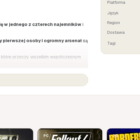
Platforma
Język
Region
ię w jednego z czterech najemników
i
Dostawa
y pierwszej osoby i ogromny arsenał
są
Tagi
, które przeczy wszelkim współczesnym
 gracza w roli najemnika na opuszczonej
alezienie niezwykle potężnej technologii
ę strzelanki z odgrywaniem ról poprzez
 jednego gracza lub w kooperacji z
 szaloną rozgrywką wieloosobową.
nie rakiet, strzelby, rewolwery, pistolety
ualny łączy tradycyjne techniki z ręcznie
PC
PC