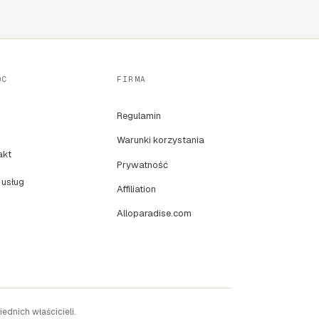
OC
FIRMA
Regulamin
Warunki korzystania
akt
Prywatność
 usług
Affiliation
Alloparadise.com
dnich właścicieli.