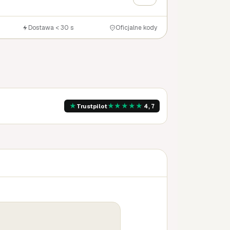
Dostawa < 30 s
Oficjalne kody
★
★
★
★
★
★
Trustpilot
4,7