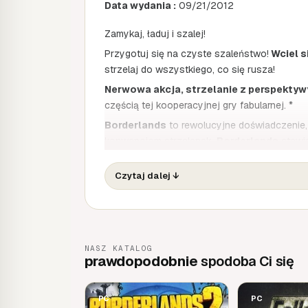
Data wydania :
09/21/2012
Zamykaj, ładuj i szalej!
Przygotuj się na czyste szaleństwo!
Wciel s
strzelaj do wszystkiego, co się rusza!
Nerwowa akcja, strzelanie z perspektyw
częścią tej kooperacyjnej gry fabularnej. *
Borderlands
to rewolucyjne doświadczenie
konwencjom strzelanek.
Borderlands
stawia
planecie Pandora. Twoim zadaniem będzie odn
obcych zwanej The Vault.
Czytaj dalej
↓
Odgrywanie ról i
strzelanie
- łączy akcj
rozwój postaci.
Szalona kooperacja
- graj w trybie dla
maksymalnie 4 graczami, aby cieszyć się
NASZ KATALOG
Mnóstwo broni
- czekają na ciebie wyrzut
prawdopodobnie
spodoba Ci się
maszynowe i nie tylko.
Radykalny styl graficzny
- nowy styl wiz
PC
PC
renderowanym stylem.