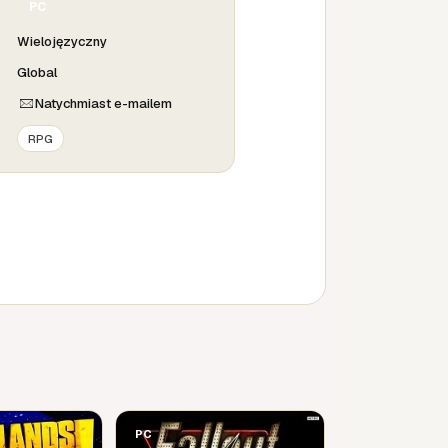
PC
Wielojęzyczny
Global
Natychmiast e-mailem
RPG
PC