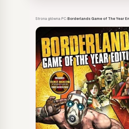
Strona główna
PC
Borderlands Game of The Year E
›
›