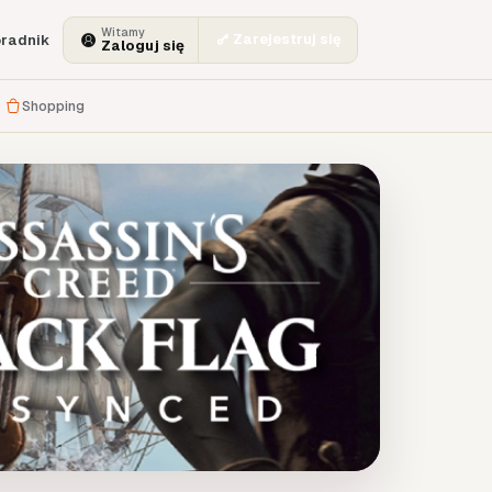
Witamy
Zarejestruj się
radnik
Zaloguj się
Shopping