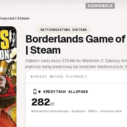
-10%
na pierwsze zamówienie z kodem
BIENVENUE10
nhanced | Steam
PC
NATYCHMIASTOWA DOSTAWA
Borderlands Game of
| Steam
Odbierz swój klucz STEAM do Wiedźmin 2: Zabójcy Kró
płatność kartą kredytową lub kredytem telefonicznym: 
WYBIERZ METODĘ PŁATNOŚCI
W KREDYTACH ALLOPASS
282
cr
Abonament komórkowy - Audiotel - SMS+ - Internet+ Box
SZYBKI ZA