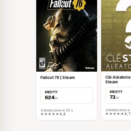
Clé Aléatoir
Fallout 76 | Steam
Steam
KREDYTY
KREDYTY
73
624
cr
cr
dostarczone w
dostarczone w 30 s
★★★★★
4,7
★★★★★
4,5