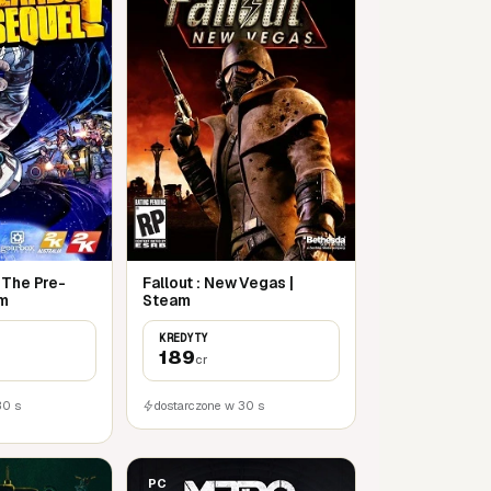
 The Pre-
Fallout : New Vegas |
am
Steam
KREDYTY
189
cr
30 s
dostarczone w 30 s
PC