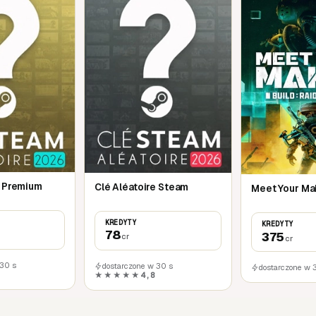
e Premium
Clé Aléatoire Steam
Meet Your Ma
KREDYTY
KREDYTY
78
375
cr
cr
 30 s
dostarczone w 30 s
dostarczone w 
★★★★★
4,8