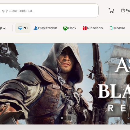
Po
PC
Playstation
Xbox
Nintendo
Mobile
y