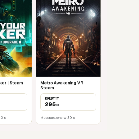
ker | Steam
Metro Awakening VR |
Steam
KREDYTY
295
cr
30 s
dostarczone w 30 s