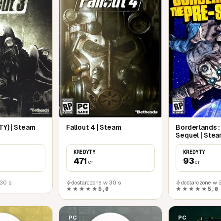
 i weź udział w intensywnej walce.
kobs Cove, małe miasteczko należące do
h". Nowe obszary, nowe misje, nowi
świętuj otwarcie Marcus Bank, mordując
j masz gwarancję powrotu w chwale... jeśli
TY) | Steam
Fallout 4 | Steam
Borderlands :
Sequel | Ste
Chcesz więcej
Borderlands
i tyle łupów, że
zedstawiamy nową broń, nowe misje, nowe
KREDYTY
KREDYTY
471
93
cr
cr
 30 s
dostarczone w 30 s
dostarczone w 
lskiej przygodzie zmierzysz się z nowym,
★★★★★
5,0
★★★★★
5,0
m twoich sojuszników:
Claptrapów
.
PC
PC