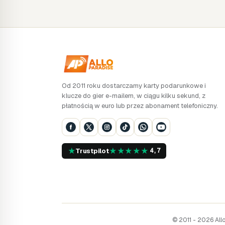
Od 2011 roku dostarczamy karty podarunkowe i
klucze do gier e-mailem, w ciągu kilku sekund, z
płatnością w euro lub przez abonament telefoniczny.
★
★
★
★
★
★
Trustpilot
4,7
© 2011 - 2026 All