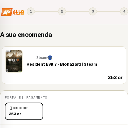
1
2
3
4
A sua encomenda
·
Steam
·
PC
Resident Evil 7 - Biohazard | Steam
353 cr
FORMA DE PAGAMENTO
CRÉDITOS
353 cr