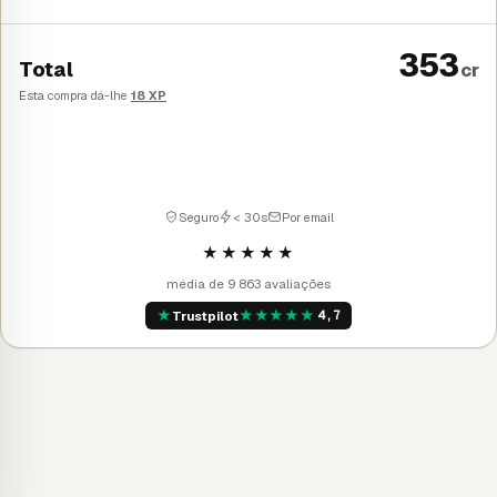
353
Total
cr
Esta compra dá-lhe
18 XP
Comprar
→
Seguro
< 30s
Por email
★★★★★
média de 9 863 avaliações
★
★
★
★
★
★
Trustpilot
4,7