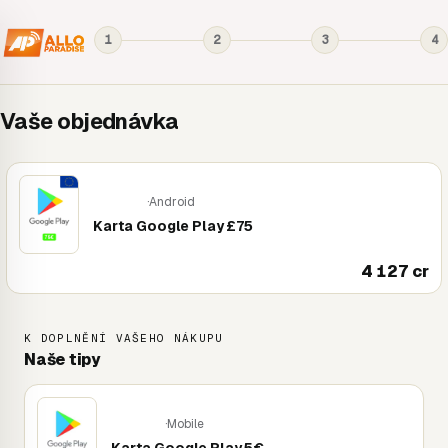
1
2
3
4
Vaše objednávka
·
Android
Mobile
Karta Google Play £75
4 127 cr
K DOPLNĚNÍ VAŠEHO NÁKUPU
Naše tipy
·
Mobile
Mobile
Karta Google Play 5€