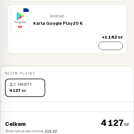
·
Android
Mobile
Karta Google Play 20 €
+1 142 cr
Přidat
REŽIM PLATBY
Č KREDITY
4 127 cr
4 127
Celkem
cr
Tento nákup vám přinese
206 XP