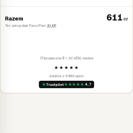
611
Razem
cr
Ten zakup daje Panu/Pani
31 XP
Kup
→
Bezpieczne
< 30 s
E-mailem
★★★★★
średnia z 9 863 opinii
★
★
★
★
★
★
Trustpilot
4,7