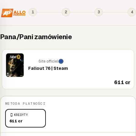
1
2
3
4
Pana/Pani zamówienie
·
Site officiel
·
PC
Fallout 76 | Steam
611 cr
METODA PŁATNOŚCI
KREDYTY
611 cr