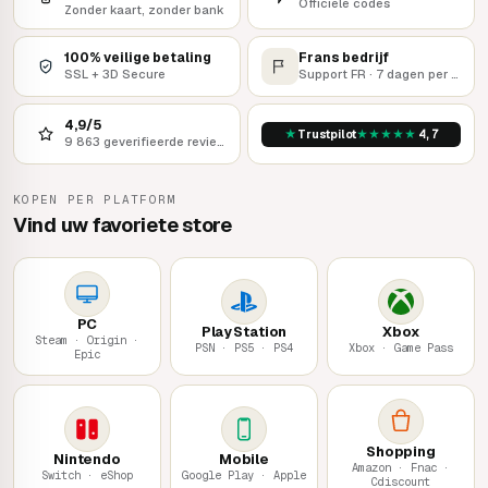
Officiële codes
Zonder kaart, zonder bank
100% veilige betaling
Frans bedrijf
SSL + 3D Secure
Support FR · 7 dagen per week
4,9/5
★
★
★
★
★
★
Trustpilot
4,7
9 863 geverifieerde reviews
KOPEN PER PLATFORM
Vind uw favoriete store
PC
PlayStation
Xbox
Steam · Origin ·
PSN · PS5 · PS4
Xbox · Game Pass
Epic
Shopping
Nintendo
Mobile
Amazon · Fnac ·
Switch · eShop
Google Play · Apple
Cdiscount