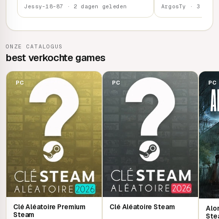
Jessy-18-87 · 2 dagen geleden
ArgosTy · 3 dage
ONZE CATALOGUS
best verkochte games
PC
PC
PC
Clé Aléatoire Premium
Clé Aléatoire Steam
Alon
Steam
Ste