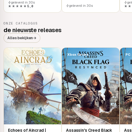
geleverd in 30s
ge
geleverd in 30s
★★★★★
5,0
★★
ONZE CATALOGUS
de
nieuwste releases
Alles bekijken
→
PC
Xbox Series
PC
Echoes of Aincrad |
Assassin's Creed Black
Ass