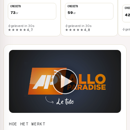
CREDITS
CREDITS
CRE
73
59
cr
cr
4
geleverd in 30s
geleverd in 30s
ge
★★★★★
4,7
★★★★★
4,8
HOE HET WERKT