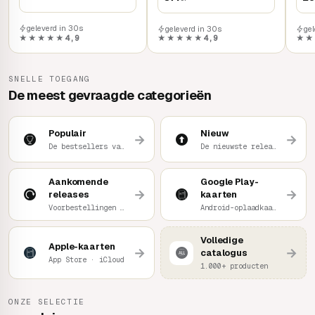
geleverd in 30s
geleverd in 30s
ge
★★★★★
4,9
★★★★★
4,9
★★
SNELLE TOEGANG
De meest gevraagde categorieën
Populair
Nieuw
→
→
De bestsellers van het moment
De nieuwste releases
Aankomende
Google Play-
→
→
releases
kaarten
Voorbestellingen & to-watch
Android-oplaadkaart
Volledige
Apple-kaarten
→
→
catalogus
App Store · iCloud
1.000+ producten
ONZE SELECTIE