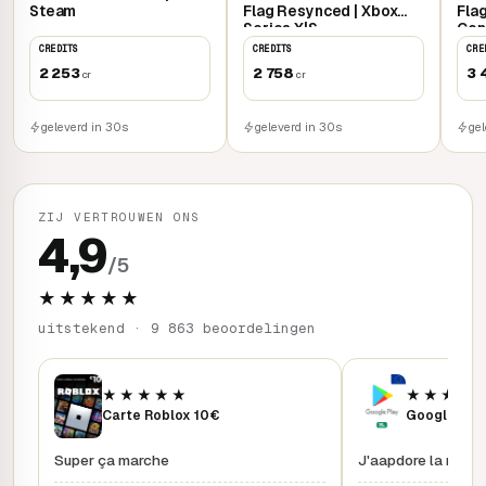
Steam
Flag Resynced | Xbox
Fla
Series X|S
Con
CREDITS
CREDITS
CRE
2 253
2 758
3 
cr
cr
geleverd in 30s
geleverd in 30s
ge
ZIJ VERTROUWEN ONS
4,9
/5
★★★★★
uitstekend · 9 863 beoordelingen
★★★★★
★★★★
Carte Roblox 10€
Google Pla
Super ça marche
J'aapdore la rapidi