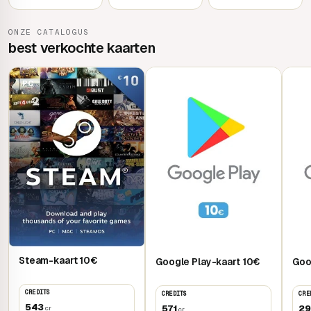
ONZE CATALOGUS
best verkochte kaarten
PC
Mobile
Mob
Steam-kaart 10€
Google Play-kaart 10€
Goo
CREDITS
CREDITS
CRE
543
571
29
cr
cr